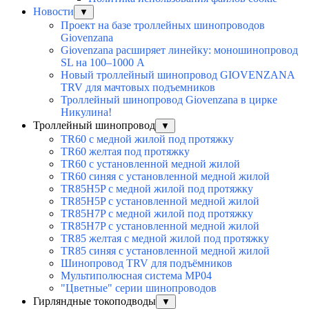
Новости
▼
Проект на базе троллейных шинопроводов
Giovenzana
Giovenzana расширяет линейку: моношинопровод
SL на 100–1000 А
Новый троллейный шинопровод GIOVENZANA
TRV для мачтовых подъемников
Троллейный шинопровод Giovenzana в цирке
Никулина!
Троллейный шинопровод
▼
TR60 с медной жилой под протяжку
TR60 желтая под протяжку
TR60 с установленной медной жилой
TR60 синяя с установленной медной жилой
TR85H5P с медной жилой под протяжку
TR85H5P с установленной медной жилой
TR85H7P с медной жилой под протяжку
TR85H7P с установленной медной жилой
TR85 желтая с медной жилой под протяжку
TR85 синяя с установленной медной жилой
Шинопровод TRV для подъёмников
Мультиполюсная система MP04
"Цветные" серии шинопроводов
Гирляндные токоподводы
▼