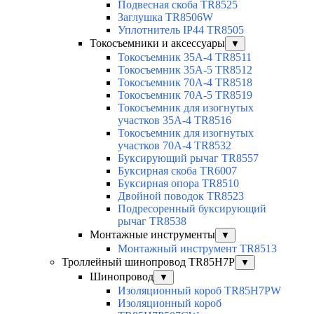
Подвесная скоба TR8525
Заглушка TR8506W
Уплотнитель IP44 TR8505
Токосъемники и аксессуары
▼
Токосъемник 35А-4 TR8511
Токосъемник 35А-5 TR8512
Токосъемник 70А-4 TR8518
Токосъемник 70А-5 TR8519
Токосъемник для изогнутых
участков 35А-4 TR8516
Токосъемник для изогнутых
участков 70А-4 TR8532
Буксирующий рычаг TR8557
Буксирная скоба TR6007
Буксирная опора TR8510
Двойной поводок TR8523
Подресоренный буксирующий
рычаг TR8538
Монтажные инструменты
▼
Монтажный инструмент TR8513
Троллейный шинопровод TR85H7P
▼
Шинопровод
▼
Изоляционный короб TR85H7PW
Изоляционный короб