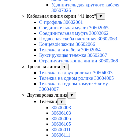
Удлинитель для круглого кабеля
30607026
Кабельная линия серии "41 inox"
▼
C-профиль 30602061
Соединительная муфта 30602065
Соединительная муфта 30602062
Подвесная скоба настенная 30602063
Концевой зажим 30602066
Тележка для кабеля 30602064
Буксирующая тележка 30602067
Ограничитель конца линии 30602068
Тросовая линия
▼
Тележка на двух роликах 30604003
Тележка на одном ролике 30604005
Тележка на одном хомуте + хомут
30604007
Двутавровая линия
▼
Тележки
▼
30606003
30606103
30606005
30606105
30606011
30606111