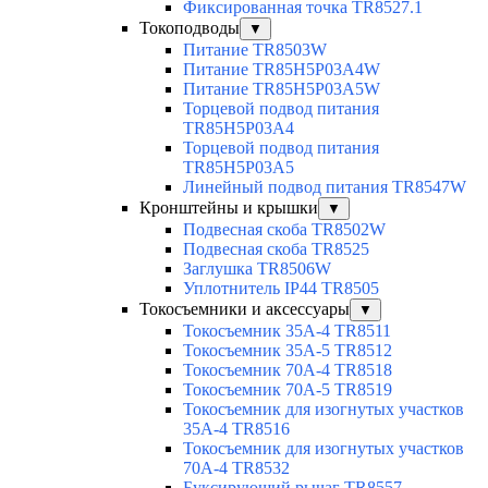
Фиксированная точка TR8527.1
Токоподводы
▼
Питание TR8503W
Питание TR85H5P03A4W
Питание TR85H5P03A5W
Торцевой подвод питания
TR85H5P03A4
Торцевой подвод питания
TR85H5P03A5
Линейный подвод питания TR8547W
Кронштейны и крышки
▼
Подвесная скоба TR8502W
Подвесная скоба TR8525
Заглушка TR8506W
Уплотнитель IP44 TR8505
Токосъемники и аксессуары
▼
Токосъемник 35А-4 TR8511
Токосъемник 35А-5 TR8512
Токосъемник 70А-4 TR8518
Токосъемник 70А-5 TR8519
Токосъемник для изогнутых участков
35А-4 TR8516
Токосъемник для изогнутых участков
70А-4 TR8532
Буксирующий рычаг TR8557