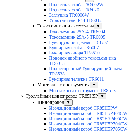
Подвесная скоба TR6002W
Подвесная скоба TR6020
Заглушка TR6006W
Уплотнитель IP44 TR6012
Токосъемники и аксессуары
▼
Токосъемник 25А-4 TR6004
Токосъемник 25А-5 TR6005
Буксирующий рычаг TR8557
Буксирная скоба TR6007
Буксирная опора TR8510
Поводок двойного токосъемника
TR6013
Подресоренный буксирующий рычаг
TR8538
Буксирная тележка TR6011
Монтажные инструменты
▼
Монтажный инструмент TR8513
Троллейный шинопровод TR85H5P
▼
Шинопровод
▼
Изоляционный короб TR85H5PW
Изоляционный короб TR85H5P404CW
Изоляционный короб TR85H5P405CW
Изоляционный короб TR85H5P704CW
Изоляционный короб TR85H5P705CW