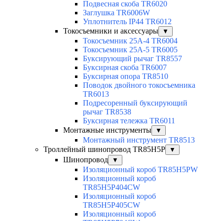
Подвесная скоба TR6020
Заглушка TR6006W
Уплотнитель IP44 TR6012
Токосъемники и аксессуары
▼
Токосъемник 25А-4 TR6004
Токосъемник 25А-5 TR6005
Буксирующий рычаг TR8557
Буксирная скоба TR6007
Буксирная опора TR8510
Поводок двойного токосъемника
TR6013
Подресоренный буксирующий
рычаг TR8538
Буксирная тележка TR6011
Монтажные инструменты
▼
Монтажный инструмент TR8513
Троллейный шинопровод TR85H5P
▼
Шинопровод
▼
Изоляционный короб TR85H5PW
Изоляционный короб
TR85H5P404CW
Изоляционный короб
TR85H5P405CW
Изоляционный короб