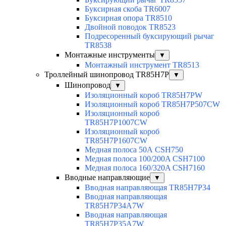
Буксирная скоба TR6007
Буксирная опора TR8510
Двойной поводок TR8523
Подресоренный буксирующий рычаг
TR8538
Монтажные инструменты
▼
Монтажный инструмент TR8513
Троллейный шинопровод TR85H7P
▼
Шинопровод
▼
Изоляционный короб TR85H7PW
Изоляционный короб TR85H7P507CW
Изоляционный короб
TR85H7P1007CW
Изоляционный короб
TR85H7P1607CW
Медная полоса 50А CSH750
Медная полоса 100/200A CSH7100
Медная полоса 160/320A CSH7160
Вводные направляющие
▼
Вводная направляющая TR85H7P34
Вводная направляющая
TR85H7P34A7W
Вводная направляющая
TR85H7P35A7W