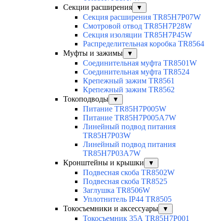
Секции расширения
▼
Секция расширения TR85H7P07W
Смотровой отвод TR85H7P28W
Секция изоляции TR85H7P45W
Распределительная коробка TR8564
Муфты и зажимы
▼
Соединительная муфта TR8501W
Соединительная муфта TR8524
Крепежный зажим TR8561
Крепежный зажим TR8562
Токоподводы
▼
Питание TR85H7P005W
Питание TR85H7P005A7W
Линейный подвод питания
TR85H7P03W
Линейный подвод питания
TR85H7P03A7W
Кронштейны и крышки
▼
Подвесная скоба TR8502W
Подвесная скоба TR8525
Заглушка TR8506W
Уплотнитель IP44 TR8505
Токосъемники и аксессуары
▼
Токосъемник 35А TR85H7P001