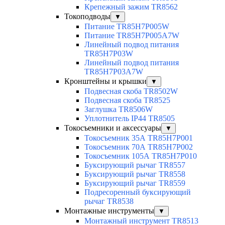
Крепежный зажим TR8562
Токоподводы
▼
Питание TR85H7P005W
Питание TR85H7P005A7W
Линейный подвод питания
TR85H7P03W
Линейный подвод питания
TR85H7P03A7W
Кронштейны и крышки
▼
Подвесная скоба TR8502W
Подвесная скоба TR8525
Заглушка TR8506W
Уплотнитель IP44 TR8505
Токосъемники и аксессуары
▼
Токосъемник 35А TR85H7P001
Токосъемник 70А TR85H7P002
Токосъемник 105А TR85H7P010
Буксирующий рычаг TR8557
Буксирующий рычаг TR8558
Буксирующий рычаг TR8559
Подресоренный буксирующий
рычаг TR8538
Монтажные инструменты
▼
Монтажный инструмент TR8513