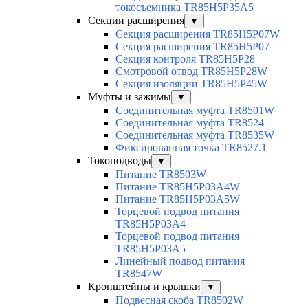
токосъемника TR85H5P35A5
Секции расширения
▼
Секция расширения TR85H5P07W
Секция расширения TR85H5P07
Секция контроля TR85H5P28
Смотровой отвод TR85H5P28W
Секция изоляции TR85H5P45W
Муфты и зажимы
▼
Соединительная муфта TR8501W
Соединительная муфта TR8524
Соединительная муфта TR8535W
Фиксированная точка TR8527.1
Токоподводы
▼
Питание TR8503W
Питание TR85H5P03A4W
Питание TR85H5P03A5W
Торцевой подвод питания
TR85H5P03A4
Торцевой подвод питания
TR85H5P03A5
Линейный подвод питания
TR8547W
Кронштейны и крышки
▼
Подвесная скоба TR8502W