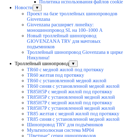
Политика использования файлов cookie
Новости
▼
Проект на базе троллейных шинопроводов
Giovenzana
Giovenzana расширяет линейку:
моношинопровод SL на 100–1000 А
Новый троллейный шинопровод
GIOVENZANA TRV для мачтовых
подъемников
Троллейный шинопровод Giovenzana в цирке
Никулина!
Троллейный шинопровод
▼
TR60 с медной жилой под протяжку
TR60 желтая под протяжку
TR60 с установленной медной жилой
TR60 синяя с установленной медной жилой
TR85H5P с медной жилой под протяжку
TR85H5P с установленной медной жилой
TR85H7P с медной жилой под протяжку
TR85H7P с установленной медной жилой
TR85 желтая с медной жилой под протяжку
TR85 синяя с установленной медной жилой
Шинопровод TRV для подъёмников
Мультиполюсная система MP04
"Цветные" серии шинопроводов