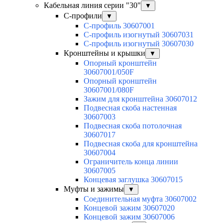
Кабельная линия серии "30"
▼
С-профили
▼
С-профиль 30607001
С-профиль изогнутый 30607031
С-профиль изогнутый 30607030
Кронштейны и крышки
▼
Опорный кронштейн
30607001/050F
Опорный кронштейн
30607001/080F
Зажим для кронштейна 30607012
Подвесная скоба настенная
30607003
Подвесная скоба потолочная
30607017
Подвесная скоба для кронштейна
30607004
Ограничитель конца линии
30607005
Концевая заглушка 30607015
Муфты и зажимы
▼
Соединительная муфта 30607002
Концевой зажим 30607020
Концевой зажим 30607006