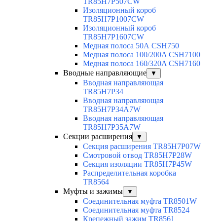
TR85H7P507CW
Изоляционный короб
TR85H7P1007CW
Изоляционный короб
TR85H7P1607CW
Медная полоса 50А CSH750
Медная полоса 100/200A CSH7100
Медная полоса 160/320A CSH7160
Вводные направляющие
▼
Вводная направляющая
TR85H7P34
Вводная направляющая
TR85H7P34A7W
Вводная направляющая
TR85H7P35A7W
Секции расширения
▼
Секция расширения TR85H7P07W
Смотровой отвод TR85H7P28W
Секция изоляции TR85H7P45W
Распределительная коробка
TR8564
Муфты и зажимы
▼
Соединительная муфта TR8501W
Соединительная муфта TR8524
Крепежный зажим TR8561