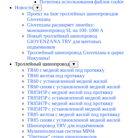
Политика использования файлов cookie
Новости
▼
Проект на базе троллейных шинопроводов
Giovenzana
Giovenzana расширяет линейку:
моношинопровод SL на 100–1000 А
Новый троллейный шинопровод
GIOVENZANA TRV для мачтовых
подъемников
Троллейный шинопровод Giovenzana в цирке
Никулина!
Троллейный шинопровод
▼
TR60 с медной жилой под протяжку
TR60 желтая под протяжку
TR60 с установленной медной жилой
TR60 синяя с установленной медной жилой
TR85H5P с медной жилой под протяжку
TR85H5P с установленной медной жилой
TR85H7P с медной жилой под протяжку
TR85H7P с установленной медной жилой
TR85 желтая с медной жилой под протяжку
TR85 синяя с установленной медной жилой
Шинопровод TRV для подъёмников
Мультиполюсная система MP04
"Цветные" серии шинопроводов