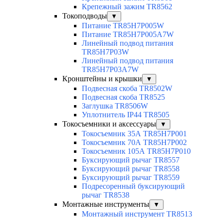
Крепежный зажим TR8562
Токоподводы
▼
Питание TR85H7P005W
Питание TR85H7P005A7W
Линейный подвод питания
TR85H7P03W
Линейный подвод питания
TR85H7P03A7W
Кронштейны и крышки
▼
Подвесная скоба TR8502W
Подвесная скоба TR8525
Заглушка TR8506W
Уплотнитель IP44 TR8505
Токосъемники и аксессуары
▼
Токосъемник 35А TR85H7P001
Токосъемник 70А TR85H7P002
Токосъемник 105А TR85H7P010
Буксирующий рычаг TR8557
Буксирующий рычаг TR8558
Буксирующий рычаг TR8559
Подресоренный буксирующий
рычаг TR8538
Монтажные инструменты
▼
Монтажный инструмент TR8513