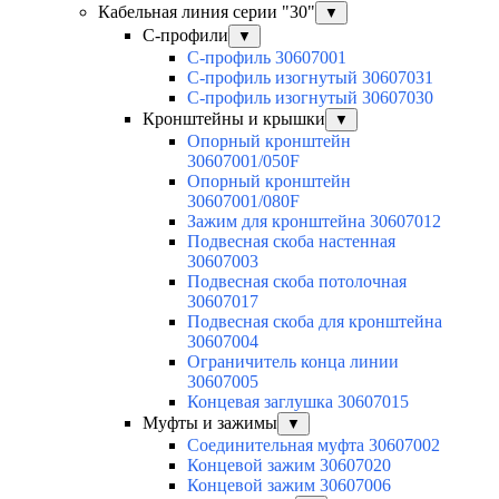
Кабельная линия серии "30"
▼
С-профили
▼
С-профиль 30607001
С-профиль изогнутый 30607031
С-профиль изогнутый 30607030
Кронштейны и крышки
▼
Опорный кронштейн
30607001/050F
Опорный кронштейн
30607001/080F
Зажим для кронштейна 30607012
Подвесная скоба настенная
30607003
Подвесная скоба потолочная
30607017
Подвесная скоба для кронштейна
30607004
Ограничитель конца линии
30607005
Концевая заглушка 30607015
Муфты и зажимы
▼
Соединительная муфта 30607002
Концевой зажим 30607020
Концевой зажим 30607006