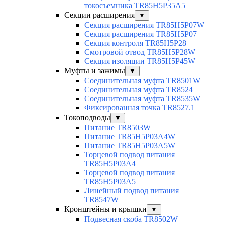
токосъемника TR85H5P35A5
Секции расширения
▼
Секция расширения TR85H5P07W
Секция расширения TR85H5P07
Секция контроля TR85H5P28
Смотровой отвод TR85H5P28W
Секция изоляции TR85H5P45W
Муфты и зажимы
▼
Соединительная муфта TR8501W
Соединительная муфта TR8524
Соединительная муфта TR8535W
Фиксированная точка TR8527.1
Токоподводы
▼
Питание TR8503W
Питание TR85H5P03A4W
Питание TR85H5P03A5W
Торцевой подвод питания
TR85H5P03A4
Торцевой подвод питания
TR85H5P03A5
Линейный подвод питания
TR8547W
Кронштейны и крышки
▼
Подвесная скоба TR8502W