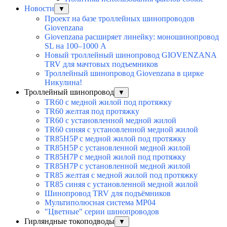
Новости
▼
Проект на базе троллейных шинопроводов
Giovenzana
Giovenzana расширяет линейку: моношинопровод
SL на 100–1000 А
Новый троллейный шинопровод GIOVENZANA
TRV для мачтовых подъемников
Троллейный шинопровод Giovenzana в цирке
Никулина!
Троллейный шинопровод
▼
TR60 с медной жилой под протяжку
TR60 желтая под протяжку
TR60 с установленной медной жилой
TR60 синяя с установленной медной жилой
TR85H5P с медной жилой под протяжку
TR85H5P с установленной медной жилой
TR85H7P с медной жилой под протяжку
TR85H7P с установленной медной жилой
TR85 желтая с медной жилой под протяжку
TR85 синяя с установленной медной жилой
Шинопровод TRV для подъёмников
Мультиполюсная система MP04
"Цветные" серии шинопроводов
Гирляндные токоподводы
▼