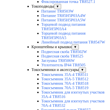
Фиксированная точка TR8527.1
Токоподводы
▼
Питание TR8503W
Питание TR85H5P03A4W
Питание TR85H5P03A5W
Торцевой подвод питания
TR85H5P03A4
Торцевой подвод питания
TR85H5P03A5
Линейный подвод питания TR8547W
Кронштейны и крышки
▼
Подвесная скоба TR8502W
Подвесная скоба TR8525
Заглушка TR8506W
Уплотнитель IP44 TR8505
Токосъемники и аксессуары
▼
Токосъемник 35А-4 TR8511
Токосъемник 35А-5 TR8512
Токосъемник 70А-4 TR8518
Токосъемник 70А-5 TR8519
Токосъемник для изогнутых участков
35А-4 TR8516
Токосъемник для изогнутых участков
70А-4 TR8532
Буксирующий рычаг TR8557