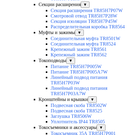
Секции расширения
▼
Секция расширения TR85H7P07W
Смотровой отвод TR85H7P28W
Секция изоляции TR85H7P45W
Распределительная коробка TR8564
Муфты и зажимы
▼
Соединительная муфта TR8501W
Соединительная муфта TR8524
Крепежный зажим TR8561
Крепежный зажим TR8562
Токоподводы
▼
Питание TR85H7P005W
Питание TR85H7P005A7W
Линейный подвод питания
TR85H7P03W
Линейный подвод питания
TR85H7P03A7W
Кронштейны и крышки
▼
Подвесная скоба TR8502W
Подвесная скоба TR8525
Заглушка TR8506W
Уплотнитель IP44 TR8505
Токосъемники и аксессуары
▼
Токосъемник 35А TR85H7P001