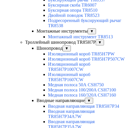
Буксирная скоба TR6007
Буксирная опора TR8510
Двойной поводок TR8523
Подресоренный буксирующий рычаг
TR8538
Монтажные инструменты
▼
Монтажный инструмент TR8513
Троллейный шинопровод TR85H7P
▼
Шинопровод
▼
Изоляционный короб TR85H7PW
Изоляционный короб TR85H7P507CW
Изоляционный короб
TR85H7P1007CW
Изоляционный короб
TR85H7P1607CW
Медная полоса 50А CSH750
Медная полоса 100/200A CSH7100
Медная полоса 160/320A CSH7160
Вводные направляющие
▼
Вводная направляющая TR85H7P34
Вводная направляющая
TR85H7P34A7W
Вводная направляющая
TR85H7P35A7W