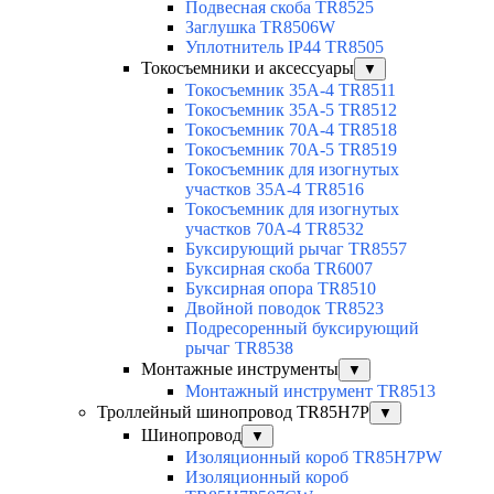
Подвесная скоба TR8525
Заглушка TR8506W
Уплотнитель IP44 TR8505
Токосъемники и аксессуары
▼
Токосъемник 35А-4 TR8511
Токосъемник 35А-5 TR8512
Токосъемник 70А-4 TR8518
Токосъемник 70А-5 TR8519
Токосъемник для изогнутых
участков 35А-4 TR8516
Токосъемник для изогнутых
участков 70А-4 TR8532
Буксирующий рычаг TR8557
Буксирная скоба TR6007
Буксирная опора TR8510
Двойной поводок TR8523
Подресоренный буксирующий
рычаг TR8538
Монтажные инструменты
▼
Монтажный инструмент TR8513
Троллейный шинопровод TR85H7P
▼
Шинопровод
▼
Изоляционный короб TR85H7PW
Изоляционный короб