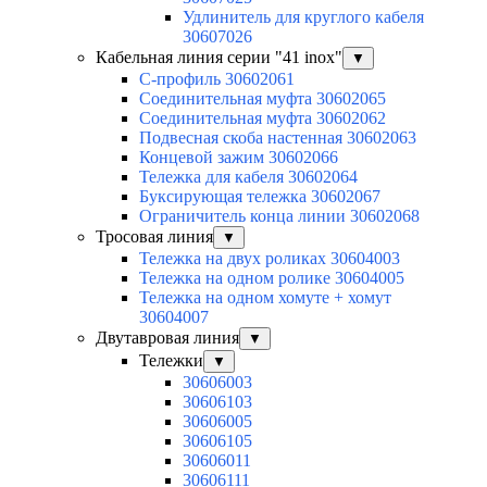
Удлинитель для круглого кабеля
30607026
Кабельная линия серии "41 inox"
▼
C-профиль 30602061
Соединительная муфта 30602065
Соединительная муфта 30602062
Подвесная скоба настенная 30602063
Концевой зажим 30602066
Тележка для кабеля 30602064
Буксирующая тележка 30602067
Ограничитель конца линии 30602068
Тросовая линия
▼
Тележка на двух роликах 30604003
Тележка на одном ролике 30604005
Тележка на одном хомуте + хомут
30604007
Двутавровая линия
▼
Тележки
▼
30606003
30606103
30606005
30606105
30606011
30606111