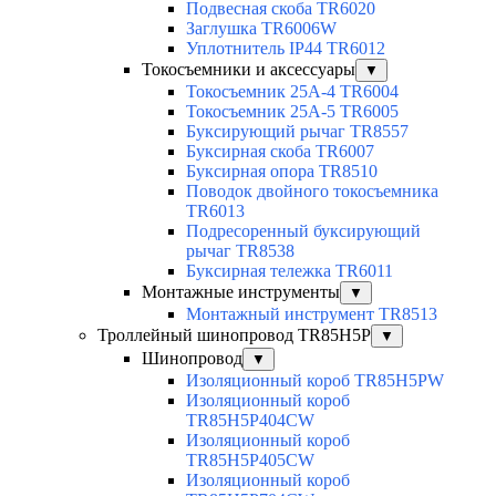
Подвесная скоба TR6020
Заглушка TR6006W
Уплотнитель IP44 TR6012
Токосъемники и аксессуары
▼
Токосъемник 25А-4 TR6004
Токосъемник 25А-5 TR6005
Буксирующий рычаг TR8557
Буксирная скоба TR6007
Буксирная опора TR8510
Поводок двойного токосъемника
TR6013
Подресоренный буксирующий
рычаг TR8538
Буксирная тележка TR6011
Монтажные инструменты
▼
Монтажный инструмент TR8513
Троллейный шинопровод TR85H5P
▼
Шинопровод
▼
Изоляционный короб TR85H5PW
Изоляционный короб
TR85H5P404CW
Изоляционный короб
TR85H5P405CW
Изоляционный короб