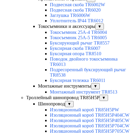
Подвесная скоба TR6002W
Подвесная скоба TR6020
Заглушка TR6006W
Уплотнитель IP44 TR6012
Токосъемники и аксессуары
▼
Токосъемник 25А-4 TR6004
Токосъемник 25А-5 TR6005
Буксирующий рычаг TR8557
Буксирная скоба TR6007
Буксирная опора TR8510
Поводок двойного токосъемника
TR6013
Подресоренный буксирующий рычаг
TR8538
Буксирная тележка TR6011
Монтажные инструменты
▼
Монтажный инструмент TR8513
Троллейный шинопровод TR85H5P
▼
Шинопровод
▼
Изоляционный короб TR85H5PW
Изоляционный короб TR85H5P404CW
Изоляционный короб TR85H5P405CW
Изоляционный короб TR85H5P704CW
Изоляционный короб TR85H5P705CW