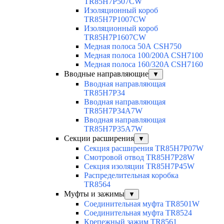
TR85H7P507CW
Изоляционный короб
TR85H7P1007CW
Изоляционный короб
TR85H7P1607CW
Медная полоса 50А CSH750
Медная полоса 100/200A CSH7100
Медная полоса 160/320A CSH7160
Вводные направляющие
▼
Вводная направляющая
TR85H7P34
Вводная направляющая
TR85H7P34A7W
Вводная направляющая
TR85H7P35A7W
Секции расширения
▼
Секция расширения TR85H7P07W
Смотровой отвод TR85H7P28W
Секция изоляции TR85H7P45W
Распределительная коробка
TR8564
Муфты и зажимы
▼
Соединительная муфта TR8501W
Соединительная муфта TR8524
Крепежный зажим TR8561