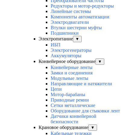
Преобразователи частоты
Редукторы и мотор-редукторы
Линейные системы
Компоненты автоматизации
Электродвигатели
Втулки шестерни муфты
Подшипники
Электропитание
▼
ИБП
Электрогенераторы
Аккумуляторы
Конвейерное оборудование
▼
Конвейерные ленты
Замки и соединения
Модульные ленты
Направляющие и натяжители
Цепи
Мотор-барабаны
Приводные ремни
Сетки металлические
Оборудование для стыковки лент
Датчики конвейерной
безопасности
Крановое оборудование
▼
Кабельные тележки