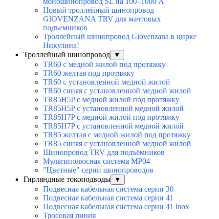
моношинопровод SL на 100–1000 А
Новый троллейный шинопровод
GIOVENZANA TRV для мачтовых
подъемников
Троллейный шинопровод Giovenzana в цирке
Никулина!
Троллейный шинопровод
▼
TR60 с медной жилой под протяжку
TR60 желтая под протяжку
TR60 с установленной медной жилой
TR60 синяя с установленной медной жилой
TR85H5P с медной жилой под протяжку
TR85H5P с установленной медной жилой
TR85H7P с медной жилой под протяжку
TR85H7P с установленной медной жилой
TR85 желтая с медной жилой под протяжку
TR85 синяя с установленной медной жилой
Шинопровод TRV для подъёмников
Мультиполюсная система MP04
"Цветные" серии шинопроводов
Гирляндные токоподводы
▼
Подвесная кабельная система серии 30
Подвесная кабельная система серии 41
Подвесная кабельная система серии 41 inox
Тросовая линия