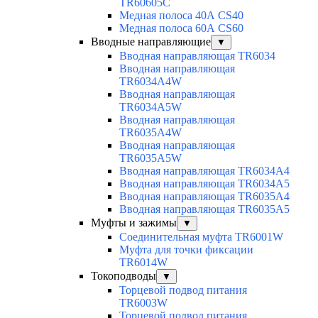
TR60605C
Медная полоса 40А CS40
Медная полоса 60А CS60
Вводные направляющие
▼
Вводная направляющая TR6034
Вводная направляющая
TR6034A4W
Вводная направляющая
TR6034A5W
Вводная направляющая
TR6035A4W
Вводная направляющая
TR6035A5W
Вводная направляющая TR6034A4
Вводная направляющая TR6034A5
Вводная направляющая TR6035A4
Вводная направляющая TR6035A5
Муфты и зажимы
▼
Соединительная муфта TR6001W
Муфта для точки фиксации
TR6014W
Токоподводы
▼
Торцевой подвод питания
TR6003W
Торцевой подвод питания