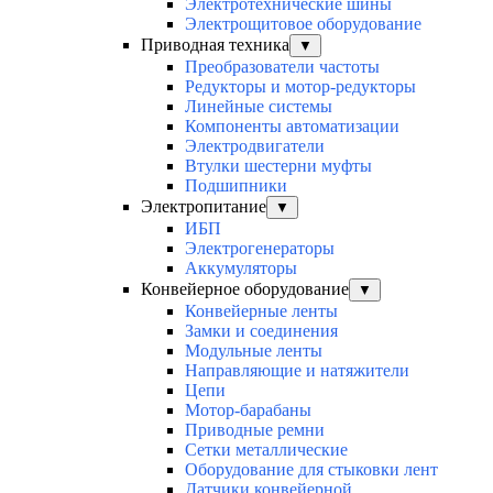
Электротехнические шины
Электрощитовое оборудование
Приводная техника
▼
Преобразователи частоты
Редукторы и мотор-редукторы
Линейные системы
Компоненты автоматизации
Электродвигатели
Втулки шестерни муфты
Подшипники
Электропитание
▼
ИБП
Электрогенераторы
Аккумуляторы
Конвейерное оборудование
▼
Конвейерные ленты
Замки и соединения
Модульные ленты
Направляющие и натяжители
Цепи
Мотор-барабаны
Приводные ремни
Сетки металлические
Оборудование для стыковки лент
Датчики конвейерной