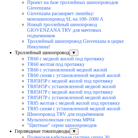
Проект на базе троллейных шинопроводов
Giovenzana
Giovenzana расширяет линейку:
моношинопровод SL на 100–1000 А
Новый троллейный шинопровод
GIOVENZANA TRV для мачтовых
подъемников
Троллейный шинопровод Giovenzana в цирке
Никулина!
Троллейный шинопровод
▼
TR60 с медной жилой под протяжку
TR60 желтая под протяжку
TR60 с установленной медной жилой
TR60 синяя с установленной медной жилой
TR85H5P с медной жилой под протяжку
TR85H5P с установленной медной жилой
TR85H7P с медной жилой под протяжку
TR85H7P с установленной медной жилой
TR85 желтая с медной жилой под протяжку
TR85 синяя с установленной медной жилой
Шинопровод TRV для подъёмников
Мультиполюсная система MP04
"Цветные" серии шинопроводов
Гирляндные токоподводы
▼
Подвесная кабельная система серии 30