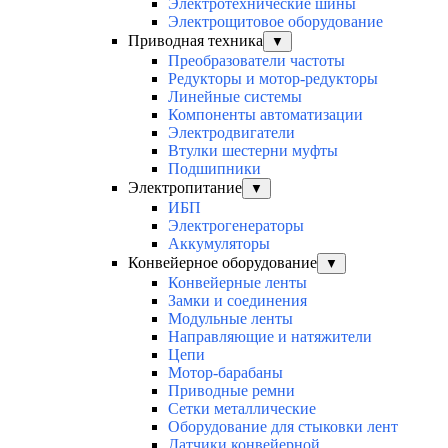
Электротехнические шины
Электрощитовое оборудование
Приводная техника
▼
Преобразователи частоты
Редукторы и мотор-редукторы
Линейные системы
Компоненты автоматизации
Электродвигатели
Втулки шестерни муфты
Подшипники
Электропитание
▼
ИБП
Электрогенераторы
Аккумуляторы
Конвейерное оборудование
▼
Конвейерные ленты
Замки и соединения
Модульные ленты
Направляющие и натяжители
Цепи
Мотор-барабаны
Приводные ремни
Сетки металлические
Оборудование для стыковки лент
Датчики конвейерной