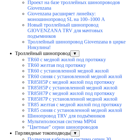
Проект на базе троллейных шинопроводов
Giovenzana
Giovenzana расширяет линейку:
моношинопровод SL на 100–1000 А
Новый троллейный шинопровод
GIOVENZANA TRV для мачтовых
подъемников
Троллейный шинопровод Giovenzana в цирке
Никулина!
Троллейный шинопровод
▼
TR60 с медной жилой под протяжку
TR60 желтая под протяжку
TR60 с установленной медной жилой
TR60 синяя с установленной медной жилой
TR85H5P с медной жилой под протяжку
TR85H5P с установленной медной жилой
TR85H7P с медной жилой под протяжку
TR85H7P с установленной медной жилой
TR85 желтая с медной жилой под протяжку
TR85 синяя с установленной медной жилой
Шинопровод TRV для подъёмников
Мультиполюсная система MP04
"Цветные" серии шинопроводов
Гирляндные токоподводы
▼
Подвесная кабельная система серии 30