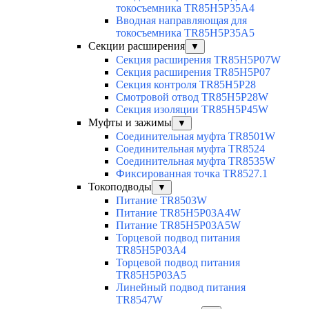
токосъемника TR85H5P35A4
Вводная направляющая для
токосъемника TR85H5P35A5
Секции расширения
▼
Секция расширения TR85H5P07W
Секция расширения TR85H5P07
Секция контроля TR85H5P28
Смотровой отвод TR85H5P28W
Секция изоляции TR85H5P45W
Муфты и зажимы
▼
Соединительная муфта TR8501W
Соединительная муфта TR8524
Соединительная муфта TR8535W
Фиксированная точка TR8527.1
Токоподводы
▼
Питание TR8503W
Питание TR85H5P03A4W
Питание TR85H5P03A5W
Торцевой подвод питания
TR85H5P03A4
Торцевой подвод питания
TR85H5P03A5
Линейный подвод питания
TR8547W