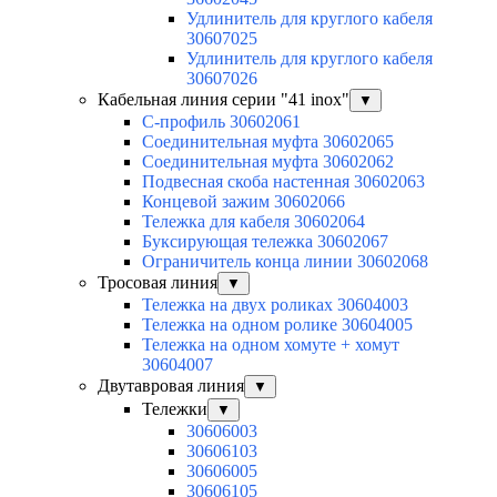
Удлинитель для круглого кабеля
30607025
Удлинитель для круглого кабеля
30607026
Кабельная линия серии "41 inox"
▼
C-профиль 30602061
Соединительная муфта 30602065
Соединительная муфта 30602062
Подвесная скоба настенная 30602063
Концевой зажим 30602066
Тележка для кабеля 30602064
Буксирующая тележка 30602067
Ограничитель конца линии 30602068
Тросовая линия
▼
Тележка на двух роликах 30604003
Тележка на одном ролике 30604005
Тележка на одном хомуте + хомут
30604007
Двутавровая линия
▼
Тележки
▼
30606003
30606103
30606005
30606105