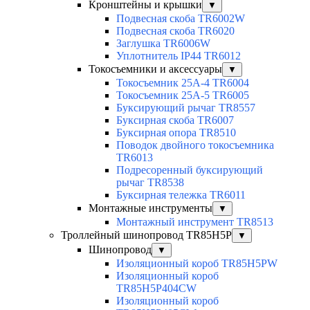
Кронштейны и крышки
▼
Подвесная скоба TR6002W
Подвесная скоба TR6020
Заглушка TR6006W
Уплотнитель IP44 TR6012
Токосъемники и аксессуары
▼
Токосъемник 25А-4 TR6004
Токосъемник 25А-5 TR6005
Буксирующий рычаг TR8557
Буксирная скоба TR6007
Буксирная опора TR8510
Поводок двойного токосъемника
TR6013
Подресоренный буксирующий
рычаг TR8538
Буксирная тележка TR6011
Монтажные инструменты
▼
Монтажный инструмент TR8513
Троллейный шинопровод TR85H5P
▼
Шинопровод
▼
Изоляционный короб TR85H5PW
Изоляционный короб
TR85H5P404CW
Изоляционный короб