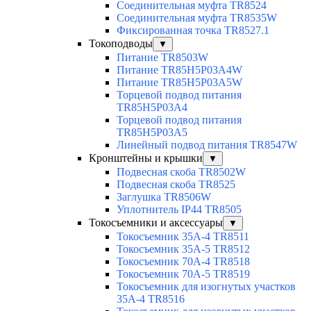
Соединительная муфта TR8524
Соединительная муфта TR8535W
Фиксированная точка TR8527.1
Токоподводы
▼
Питание TR8503W
Питание TR85H5P03A4W
Питание TR85H5P03A5W
Торцевой подвод питания
TR85H5P03A4
Торцевой подвод питания
TR85H5P03A5
Линейный подвод питания TR8547W
Кронштейны и крышки
▼
Подвесная скоба TR8502W
Подвесная скоба TR8525
Заглушка TR8506W
Уплотнитель IP44 TR8505
Токосъемники и аксессуары
▼
Токосъемник 35А-4 TR8511
Токосъемник 35А-5 TR8512
Токосъемник 70А-4 TR8518
Токосъемник 70А-5 TR8519
Токосъемник для изогнутых участков
35А-4 TR8516