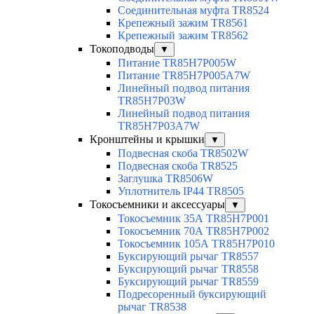
Соединительная муфта TR8524
Крепежный зажим TR8561
Крепежный зажим TR8562
Токоподводы
▼
Питание TR85H7P005W
Питание TR85H7P005A7W
Линейный подвод питания
TR85H7P03W
Линейный подвод питания
TR85H7P03A7W
Кронштейны и крышки
▼
Подвесная скоба TR8502W
Подвесная скоба TR8525
Заглушка TR8506W
Уплотнитель IP44 TR8505
Токосъемники и аксессуары
▼
Токосъемник 35А TR85H7P001
Токосъемник 70А TR85H7P002
Токосъемник 105А TR85H7P010
Буксирующий рычаг TR8557
Буксирующий рычаг TR8558
Буксирующий рычаг TR8559
Подресоренный буксирующий
рычаг TR8538