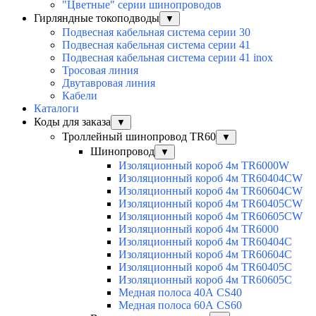
"Цветные" серии шинопроводов
Гирляндные токоподводы
▼
Подвесная кабельная система серии 30
Подвесная кабельная система серии 41
Подвесная кабельная система серии 41 inox
Тросовая линия
Двутавровая линия
Кабели
Каталоги
Коды для заказа
▼
Троллейный шинопровод TR60
▼
Шинопровод
▼
Изоляционный короб 4м TR6000W
Изоляционный короб 4м TR60404CW
Изоляционный короб 4м TR60604CW
Изоляционный короб 4м TR60405CW
Изоляционный короб 4м TR60605CW
Изоляционный короб 4м TR6000
Изоляционный короб 4м TR60404C
Изоляционный короб 4м TR60604C
Изоляционный короб 4м TR60405C
Изоляционный короб 4м TR60605C
Медная полоса 40А CS40
Медная полоса 60А CS60