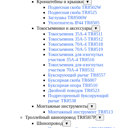
Кронштейны и крышки
▼
Подвесная скоба TR8502W
Подвесная скоба TR8525
Заглушка TR8506W
Уплотнитель IP44 TR8505
Токосъемники и аксессуары
▼
Токосъемник 35А-4 TR8511
Токосъемник 35А-5 TR8512
Токосъемник 70А-4 TR8518
Токосъемник 70А-5 TR8519
Токосъемник для изогнутых
участков 35А-4 TR8516
Токосъемник для изогнутых
участков 70А-4 TR8532
Буксирующий рычаг TR8557
Буксирная скоба TR6007
Буксирная опора TR8510
Двойной поводок TR8523
Подресоренный буксирующий
рычаг TR8538
Монтажные инструменты
▼
Монтажный инструмент TR8513
Троллейный шинопровод TR85H7P
▼
Шинопровод
▼