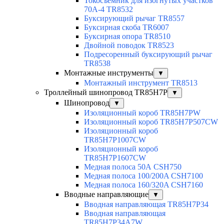
Токосъемник для изогнутых участков
70А-4 TR8532
Буксирующий рычаг TR8557
Буксирная скоба TR6007
Буксирная опора TR8510
Двойной поводок TR8523
Подресоренный буксирующий рычаг
TR8538
Монтажные инструменты
▼
Монтажный инструмент TR8513
Троллейный шинопровод TR85H7P
▼
Шинопровод
▼
Изоляционный короб TR85H7PW
Изоляционный короб TR85H7P507CW
Изоляционный короб
TR85H7P1007CW
Изоляционный короб
TR85H7P1607CW
Медная полоса 50А CSH750
Медная полоса 100/200A CSH7100
Медная полоса 160/320A CSH7160
Вводные направляющие
▼
Вводная направляющая TR85H7P34
Вводная направляющая
TR85H7P34A7W