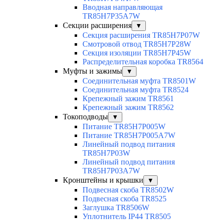
Вводная направляющая
TR85H7P35A7W
Секции расширения
▼
Секция расширения TR85H7P07W
Смотровой отвод TR85H7P28W
Секция изоляции TR85H7P45W
Распределительная коробка TR8564
Муфты и зажимы
▼
Соединительная муфта TR8501W
Соединительная муфта TR8524
Крепежный зажим TR8561
Крепежный зажим TR8562
Токоподводы
▼
Питание TR85H7P005W
Питание TR85H7P005A7W
Линейный подвод питания
TR85H7P03W
Линейный подвод питания
TR85H7P03A7W
Кронштейны и крышки
▼
Подвесная скоба TR8502W
Подвесная скоба TR8525
Заглушка TR8506W
Уплотнитель IP44 TR8505