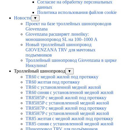
Согласие на обработку персональных
данных
Политика использования файлов cookie
Новости
▼
Проект на базе троллейных шинопроводов
Giovenzana
Giovenzana расширяет линейку:
моношинопровод SL на 100–1000 А
Новый троллейный шинопровод
GIOVENZANA TRV для мачтовых
подъемников
Троллейный шинопровод Giovenzana в цирке
Никулина!
Троллейный шинопровод
▼
TR60 с медной жилой под протяжку
TR60 желтая под протяжку
TR60 с установленной медной жилой
TR60 синяя с установленной медной жилой
TR85H5P с медной жилой под протяжку
TR85H5P с установленной медной жилой
TR85H7P с медной жилой под протяжку
TR85H7P с установленной медной жилой
TR85 желтая с медной жилой под протяжку
TR85 синяя с установленной медной жилой
Шинопровод TRV для подъёмников