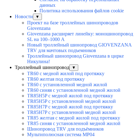
данных
Политика использования файлов cookie
Новости
▼
Проект на базе троллейных шинопроводов
Giovenzana
Giovenzana расширяет линейку: моношинопровод
SL на 100–1000 А
Новый троллейный шинопровод GIOVENZANA
TRV для мачтовых подъемников
Троллейный шинопровод Giovenzana в цирке
Никулина!
Троллейный шинопровод
▼
TR60 с медной жилой под протяжку
TR60 желтая под протяжку
TR60 с установленной медной жилой
TR60 синяя с установленной медной жилой
TR85H5P с медной жилой под протяжку
TR85H5P с установленной медной жилой
TR85H7P с медной жилой под протяжку
TR85H7P с установленной медной жилой
TR85 желтая с медной жилой под протяжку
TR85 синяя с установленной медной жилой
Шинопровод TRV для подъёмников
Мультиполюсная система MP04