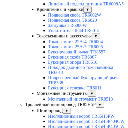
Линейный подвод питания TR6008A5
Кронштейны и крышки
▼
Подвесная скоба TR6002W
Подвесная скоба TR6020
Заглушка TR6006W
Уплотнитель IP44 TR6012
Токосъемники и аксессуары
▼
Токосъемник 25А-4 TR6004
Токосъемник 25А-5 TR6005
Буксирующий рычаг TR8557
Буксирная скоба TR6007
Буксирная опора TR8510
Поводок двойного токосъемника
TR6013
Подресоренный буксирующий рычаг
TR8538
Буксирная тележка TR6011
Монтажные инструменты
▼
Монтажный инструмент TR8513
Троллейный шинопровод TR85H5P
▼
Шинопровод
▼
Изоляционный короб TR85H5PW
Изоляционный короб TR85H5P404CW
Изоляционный короб TR85H5P405CW