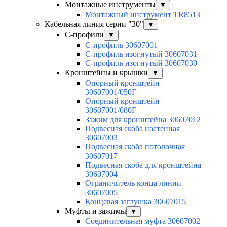
Монтажные инструменты
▼
Монтажный инструмент TR8513
Кабельная линия серии "30"
▼
С-профили
▼
С-профиль 30607001
С-профиль изогнутый 30607031
С-профиль изогнутый 30607030
Кронштейны и крышки
▼
Опорный кронштейн
30607001/050F
Опорный кронштейн
30607001/080F
Зажим для кронштейна 30607012
Подвесная скоба настенная
30607003
Подвесная скоба потолочная
30607017
Подвесная скоба для кронштейна
30607004
Ограничитель конца линии
30607005
Концевая заглушка 30607015
Муфты и зажимы
▼
Соединительная муфта 30607002