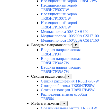
Изоляционный короб TR85H7PW
Изоляционный короб
TR85H7P507CW
Изоляционный короб
TR85H7P1007CW
Изоляционный короб
TR85H7P1607CW
Медная полоса 50А CSH750
Медная полоса 100/200A CSH7100
Медная полоса 160/320A CSH7160
Вводные направляющие
▼
Вводная направляющая
TR85H7P34
Вводная направляющая
TR85H7P34A7W
Вводная направляющая
TR85H7P35A7W
Секции расширения
▼
Секция расширения TR85H7P07W
Смотровой отвод TR85H7P28W
Секция изоляции TR85H7P45W
Распределительная коробка
TR8564
Муфты и зажимы
▼
Соединительная муфта TR8501W