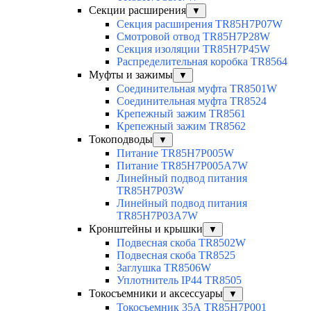
Секции расширения
▼
Секция расширения TR85H7P07W
Смотровой отвод TR85H7P28W
Секция изоляции TR85H7P45W
Распределительная коробка TR8564
Муфты и зажимы
▼
Соединительная муфта TR8501W
Соединительная муфта TR8524
Крепежный зажим TR8561
Крепежный зажим TR8562
Токоподводы
▼
Питание TR85H7P005W
Питание TR85H7P005A7W
Линейный подвод питания
TR85H7P03W
Линейный подвод питания
TR85H7P03A7W
Кронштейны и крышки
▼
Подвесная скоба TR8502W
Подвесная скоба TR8525
Заглушка TR8506W
Уплотнитель IP44 TR8505
Токосъемники и аксессуары
▼
Токосъемник 35А TR85H7P001