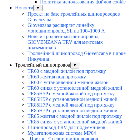
Политика использования файлов cookie
Новости
▼
Проект на базе троллейных шинопроводов
Giovenzana
Giovenzana расширяет линейку:
моношинопровод SL на 100–1000 А
Новый троллейный шинопровод
GIOVENZANA TRV для мачтовых
подъемников
Троллейный шинопровод Giovenzana в цирке
Никулина!
Троллейный шинопровод
▼
TR60 с медной жилой под протяжку
TR60 желтая под протяжку
TR60 с установленной медной жилой
TR60 синяя с установленной медной жилой
TR85H5P с медной жилой под протяжку
TR85H5P с установленной медной жилой
TR85H7P с медной жилой под протяжку
TR85H7P с установленной медной жилой
TR85 желтая с медной жилой под протяжку
TR85 синяя с установленной медной жилой
Шинопровод TRV для подъёмников
Мультиполюсная система MP04
"Цветные" серии шинопроводов