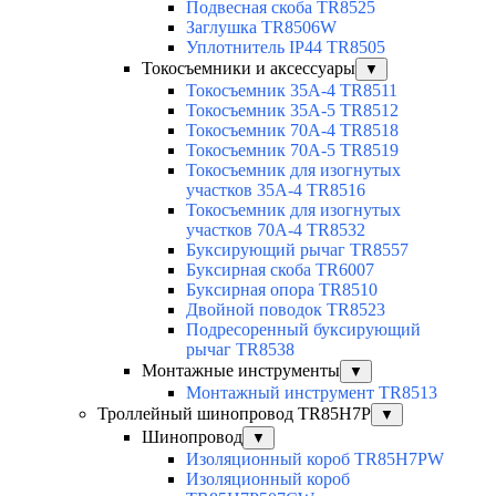
Подвесная скоба TR8525
Заглушка TR8506W
Уплотнитель IP44 TR8505
Токосъемники и аксессуары
▼
Токосъемник 35А-4 TR8511
Токосъемник 35А-5 TR8512
Токосъемник 70А-4 TR8518
Токосъемник 70А-5 TR8519
Токосъемник для изогнутых
участков 35А-4 TR8516
Токосъемник для изогнутых
участков 70А-4 TR8532
Буксирующий рычаг TR8557
Буксирная скоба TR6007
Буксирная опора TR8510
Двойной поводок TR8523
Подресоренный буксирующий
рычаг TR8538
Монтажные инструменты
▼
Монтажный инструмент TR8513
Троллейный шинопровод TR85H7P
▼
Шинопровод
▼
Изоляционный короб TR85H7PW
Изоляционный короб