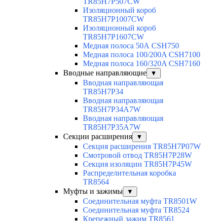
TR85H7P507CW
Изоляционный короб
TR85H7P1007CW
Изоляционный короб
TR85H7P1607CW
Медная полоса 50А CSH750
Медная полоса 100/200A CSH7100
Медная полоса 160/320A CSH7160
Вводные направляющие
▼
Вводная направляющая
TR85H7P34
Вводная направляющая
TR85H7P34A7W
Вводная направляющая
TR85H7P35A7W
Секции расширения
▼
Секция расширения TR85H7P07W
Смотровой отвод TR85H7P28W
Секция изоляции TR85H7P45W
Распределительная коробка
TR8564
Муфты и зажимы
▼
Соединительная муфта TR8501W
Соединительная муфта TR8524
Крепежный зажим TR8561