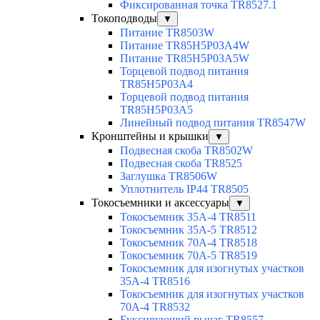
Фиксированная точка TR8527.1
Токоподводы
▼
Питание TR8503W
Питание TR85H5P03A4W
Питание TR85H5P03A5W
Торцевой подвод питания
TR85H5P03A4
Торцевой подвод питания
TR85H5P03A5
Линейный подвод питания TR8547W
Кронштейны и крышки
▼
Подвесная скоба TR8502W
Подвесная скоба TR8525
Заглушка TR8506W
Уплотнитель IP44 TR8505
Токосъемники и аксессуары
▼
Токосъемник 35А-4 TR8511
Токосъемник 35А-5 TR8512
Токосъемник 70А-4 TR8518
Токосъемник 70А-5 TR8519
Токосъемник для изогнутых участков
35А-4 TR8516
Токосъемник для изогнутых участков
70А-4 TR8532
Буксирующий рычаг TR8557