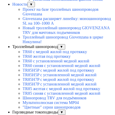
Новости
▼
Проект на базе троллейных шинопроводов
Giovenzana
Giovenzana расширяет линейку: моношинопровод
SL на 100–1000 А
Новый троллейный шинопровод GIOVENZANA
TRV для мачтовых подъемников
Троллейный шинопровод Giovenzana в цирке
Никулина!
Троллейный шинопровод
▼
TR60 с медной жилой под протяжку
TR60 желтая под протяжку
TR60 с установленной медной жилой
TR60 синяя с установленной медной жилой
TR85H5P с медной жилой под протяжку
TR85H5P с установленной медной жилой
TR85H7P с медной жилой под протяжку
TR85H7P с установленной медной жилой
TR85 желтая с медной жилой под протяжку
TR85 синяя с установленной медной жилой
Шинопровод TRV для подъёмников
Мультиполюсная система MP04
"Цветные" серии шинопроводов
Гирляндные токоподводы
▼