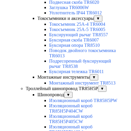
Подвесная скоба TR6020
Заглушка TR6006W
Уплотнитель IP44 TR6012
Токосъемники и аксессуары
▼
Токосъемник 25А-4 TR6004
Токосъемник 25А-5 TR6005
Буксирующий рычаг TR8557
Буксирная скоба TR6007
Буксирная опора TR8510
Поводок двойного токосъемника
TR6013
Подресоренный буксирующий
рычаг TR8538
Буксирная тележка TR6011
Монтажные инструменты
▼
Монтажный инструмент TR8513
Троллейный шинопровод TR85H5P
▼
Шинопровод
▼
Изоляционный короб TR85H5PW
Изоляционный короб
TR85H5P404CW
Изоляционный короб
TR85H5P405CW
Изоляционный короб