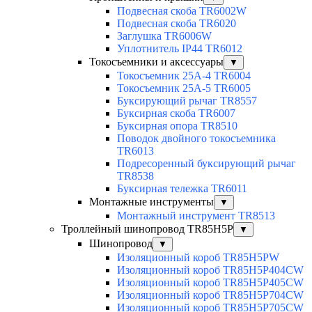
Подвесная скоба TR6002W
Подвесная скоба TR6020
Заглушка TR6006W
Уплотнитель IP44 TR6012
Токосъемники и аксессуары
▼
Токосъемник 25А-4 TR6004
Токосъемник 25А-5 TR6005
Буксирующий рычаг TR8557
Буксирная скоба TR6007
Буксирная опора TR8510
Поводок двойного токосъемника
TR6013
Подресоренный буксирующий рычаг
TR8538
Буксирная тележка TR6011
Монтажные инструменты
▼
Монтажный инструмент TR8513
Троллейный шинопровод TR85H5P
▼
Шинопровод
▼
Изоляционный короб TR85H5PW
Изоляционный короб TR85H5P404CW
Изоляционный короб TR85H5P405CW
Изоляционный короб TR85H5P704CW
Изоляционный короб TR85H5P705CW