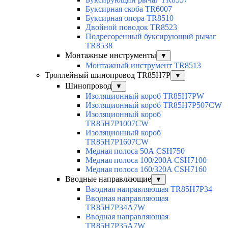
Буксирная скоба TR6007
Буксирная опора TR8510
Двойной поводок TR8523
Подресоренный буксирующий рычаг
TR8538
Монтажные инструменты
▼
Монтажный инструмент TR8513
Троллейный шинопровод TR85H7P
▼
Шинопровод
▼
Изоляционный короб TR85H7PW
Изоляционный короб TR85H7P507CW
Изоляционный короб
TR85H7P1007CW
Изоляционный короб
TR85H7P1607CW
Медная полоса 50А CSH750
Медная полоса 100/200A CSH7100
Медная полоса 160/320A CSH7160
Вводные направляющие
▼
Вводная направляющая TR85H7P34
Вводная направляющая
TR85H7P34A7W
Вводная направляющая
TR85H7P35A7W