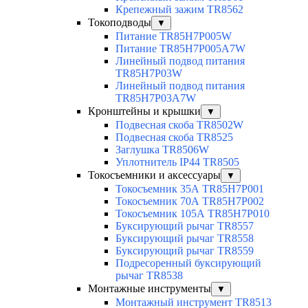
Крепежный зажим TR8562
Токоподводы
▼
Питание TR85H7P005W
Питание TR85H7P005A7W
Линейный подвод питания
TR85H7P03W
Линейный подвод питания
TR85H7P03A7W
Кронштейны и крышки
▼
Подвесная скоба TR8502W
Подвесная скоба TR8525
Заглушка TR8506W
Уплотнитель IP44 TR8505
Токосъемники и аксессуары
▼
Токосъемник 35А TR85H7P001
Токосъемник 70А TR85H7P002
Токосъемник 105А TR85H7P010
Буксирующий рычаг TR8557
Буксирующий рычаг TR8558
Буксирующий рычаг TR8559
Подресоренный буксирующий
рычаг TR8538
Монтажные инструменты
▼
Монтажный инструмент TR8513