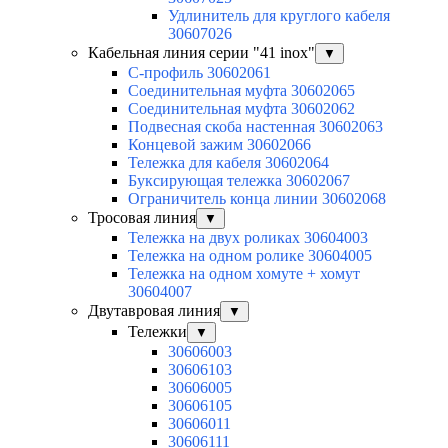
Удлинитель для круглого кабеля
30607026
Кабельная линия серии "41 inox"
▼
C-профиль 30602061
Соединительная муфта 30602065
Соединительная муфта 30602062
Подвесная скоба настенная 30602063
Концевой зажим 30602066
Тележка для кабеля 30602064
Буксирующая тележка 30602067
Ограничитель конца линии 30602068
Тросовая линия
▼
Тележка на двух роликах 30604003
Тележка на одном ролике 30604005
Тележка на одном хомуте + хомут
30604007
Двутавровая линия
▼
Тележки
▼
30606003
30606103
30606005
30606105
30606011
30606111