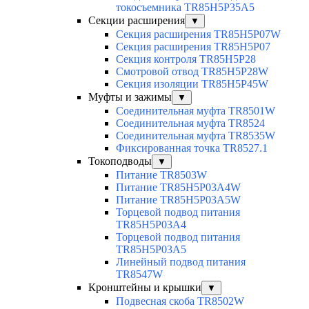
токосъемника TR85H5P35A5
Секции расширения
▼
Секция расширения TR85H5P07W
Секция расширения TR85H5P07
Секция контроля TR85H5P28
Смотровой отвод TR85H5P28W
Секция изоляции TR85H5P45W
Муфты и зажимы
▼
Соединительная муфта TR8501W
Соединительная муфта TR8524
Соединительная муфта TR8535W
Фиксированная точка TR8527.1
Токоподводы
▼
Питание TR8503W
Питание TR85H5P03A4W
Питание TR85H5P03A5W
Торцевой подвод питания
TR85H5P03A4
Торцевой подвод питания
TR85H5P03A5
Линейный подвод питания
TR8547W
Кронштейны и крышки
▼
Подвесная скоба TR8502W