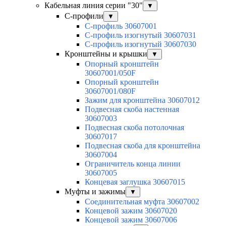
Кабельная линия серии "30"
▼
С-профили
▼
С-профиль 30607001
С-профиль изогнутый 30607031
С-профиль изогнутый 30607030
Кронштейны и крышки
▼
Опорный кронштейн
30607001/050F
Опорный кронштейн
30607001/080F
Зажим для кронштейна 30607012
Подвесная скоба настенная
30607003
Подвесная скоба потолочная
30607017
Подвесная скоба для кронштейна
30607004
Ограничитель конца линии
30607005
Концевая заглушка 30607015
Муфты и зажимы
▼
Соединительная муфта 30607002
Концевой зажим 30607020
Концевой зажим 30607006