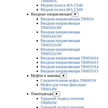
TR60605C
Медная полоса 40А CS40
Медная полоса 60А CS60
Вводные направляющие
▼
Вводная направляющая TR6034
Вводная направляющая
TR6034A4W
Вводная направляющая
TR6034A5W
Вводная направляющая
TR6035A4W
Вводная направляющая
TR6035A5W
Вводная направляющая TR6034A4
Вводная направляющая TR6034A5
Вводная направляющая TR6035A4
Вводная направляющая TR6035A5
Муфты и зажимы
▼
Соединительная муфта TR6001W
Муфта для точки фиксации
TR6014W
Токоподводы
▼
Торцевой подвод питания
TR6003W
Торцевой подвод питания