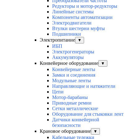
Преобразователи частоты
Редукторы и мотор-редукторы
Линейные системы
Компоненты автоматизации
Электродвигатели
Втулки шестерни муфты
Подшипники
Электропитание
▼
ИБП
Электрогенераторы
Аккумуляторы
Конвейерное оборудование
▼
Конвейерные ленты
Замки и соединения
Модульные ленты
Направляющие и натяжители
Цепи
Мотор-барабаны
Приводные ремни
Сетки металлические
Оборудование для стыковки лент
Датчики конвейерной
безопасности
Крановое оборудование
▼
Кабельные тележки