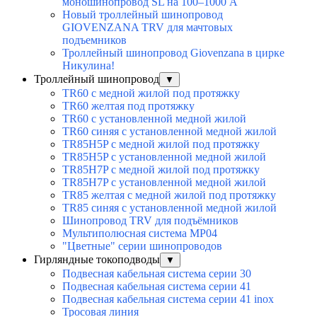
моношинопровод SL на 100–1000 А
Новый троллейный шинопровод
GIOVENZANA TRV для мачтовых
подъемников
Троллейный шинопровод Giovenzana в цирке
Никулина!
Троллейный шинопровод
▼
TR60 с медной жилой под протяжку
TR60 желтая под протяжку
TR60 с установленной медной жилой
TR60 синяя с установленной медной жилой
TR85H5P с медной жилой под протяжку
TR85H5P с установленной медной жилой
TR85H7P с медной жилой под протяжку
TR85H7P с установленной медной жилой
TR85 желтая с медной жилой под протяжку
TR85 синяя с установленной медной жилой
Шинопровод TRV для подъёмников
Мультиполюсная система MP04
"Цветные" серии шинопроводов
Гирляндные токоподводы
▼
Подвесная кабельная система серии 30
Подвесная кабельная система серии 41
Подвесная кабельная система серии 41 inox
Тросовая линия