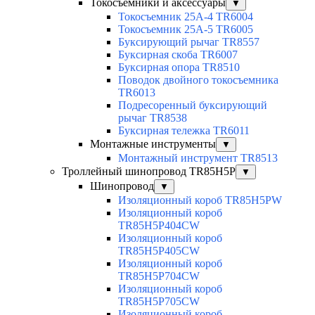
Токосъемники и аксессуары
▼
Токосъемник 25А-4 TR6004
Токосъемник 25А-5 TR6005
Буксирующий рычаг TR8557
Буксирная скоба TR6007
Буксирная опора TR8510
Поводок двойного токосъемника
TR6013
Подресоренный буксирующий
рычаг TR8538
Буксирная тележка TR6011
Монтажные инструменты
▼
Монтажный инструмент TR8513
Троллейный шинопровод TR85H5P
▼
Шинопровод
▼
Изоляционный короб TR85H5PW
Изоляционный короб
TR85H5P404CW
Изоляционный короб
TR85H5P405CW
Изоляционный короб
TR85H5P704CW
Изоляционный короб
TR85H5P705CW
Изоляционный короб