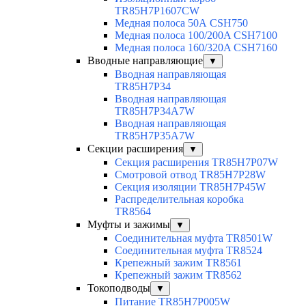
TR85H7P1607CW
Медная полоса 50А CSH750
Медная полоса 100/200A CSH7100
Медная полоса 160/320A CSH7160
Вводные направляющие
▼
Вводная направляющая
TR85H7P34
Вводная направляющая
TR85H7P34A7W
Вводная направляющая
TR85H7P35A7W
Секции расширения
▼
Секция расширения TR85H7P07W
Смотровой отвод TR85H7P28W
Секция изоляции TR85H7P45W
Распределительная коробка
TR8564
Муфты и зажимы
▼
Соединительная муфта TR8501W
Соединительная муфта TR8524
Крепежный зажим TR8561
Крепежный зажим TR8562
Токоподводы
▼
Питание TR85H7P005W