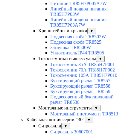
Питание TR85H7P005A7W
Линейный подвод питания
TR85H7P03W
Линейный подвод питания
TR85H7P03A7W
Кронштейны и крышки
▼
Подвесная скоба TR8502W
Подвесная скоба TR8525
Заглушка TR8506W
Уплотнитель IP44 TR8505
Токосъемники и аксессуары
▼
Токосъемник 35А TR85H7P001
Токосъемник 70А TR85H7P002
Токосъемник 105А TR85H7P010
Буксирующий рычаг TR8557
Буксирующий рычаг TR8558
Буксирующий рычаг TR8559
Подресоренный буксирующий
рычаг TR8538
Монтажные инструменты
▼
Монтажный инструмент TR8513
Кабельная линия серии "30"
▼
С-профили
▼
С-профиль 30607001