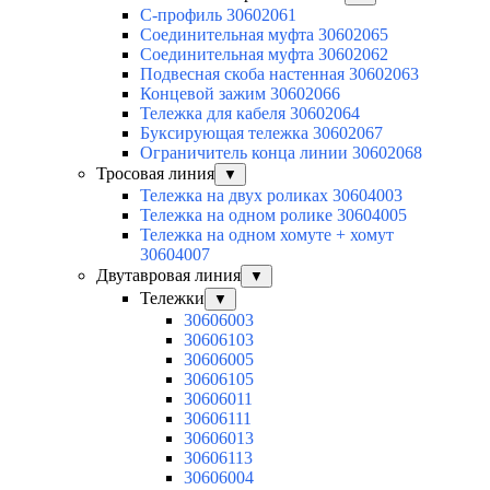
C-профиль 30602061
Соединительная муфта 30602065
Соединительная муфта 30602062
Подвесная скоба настенная 30602063
Концевой зажим 30602066
Тележка для кабеля 30602064
Буксирующая тележка 30602067
Ограничитель конца линии 30602068
Тросовая линия
▼
Тележка на двух роликах 30604003
Тележка на одном ролике 30604005
Тележка на одном хомуте + хомут
30604007
Двутавровая линия
▼
Тележки
▼
30606003
30606103
30606005
30606105
30606011
30606111
30606013
30606113
30606004