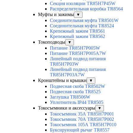
Секция изоляции TR85H7P45W
Распределительная коробка TR8564
Муфты и зажимы
▼
Соединительная муфта TR8501W
Соединительная муфта TR8524
Крепежный зажим TR8561
Крепежный зажим TR8562
Токоподводы
▼
Питание TR85H7P005W
Питание TR85H7P005A7W
Линейный подвод питания
TR85H7P03W
Линейный подвод питания
TR85H7P03A7W
Кронштейны и крышки
▼
Подвесная скоба TR8502W
Подвесная скоба TR8525
Заглушка TR8506W
Уплотнитель IP44 TR8505
Токосъемники и аксессуары
▼
Токосъемник 35А TR85H7P001
Токосъемник 70А TR85H7P002
Токосъемник 105А TR85H7P010
Буксирующий рычаг TR8557