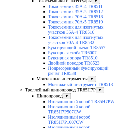
Токосъемники и аксессуары
▼
Токосъемник 35А-4 TR8511
Токосъемник 35А-5 TR8512
Токосъемник 70А-4 TR8518
Токосъемник 70А-5 TR8519
Токосъемник для изогнутых
участков 35А-4 TR8516
Токосъемник для изогнутых
участков 70А-4 TR8532
Буксирующий рычаг TR8557
Буксирная скоба TR6007
Буксирная опора TR8510
Двойной поводок TR8523
Подресоренный буксирующий
рычаг TR8538
Монтажные инструменты
▼
Монтажный инструмент TR8513
Троллейный шинопровод TR85H7P
▼
Шинопровод
▼
Изоляционный короб TR85H7PW
Изоляционный короб
TR85H7P507CW
Изоляционный короб
TR85H7P1007CW
Изоляционный короб