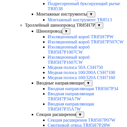
Подресоренный буксирующий рычаг
TR8538
Монтажные инструменты
▼
Монтажный инструмент TR8513
Троллейный шинопровод TR85H7P
▼
Шинопровод
▼
Изоляционный короб TR85H7PW
Изоляционный короб TR85H7P507CW
Изоляционный короб
TR85H7P1007CW
Изоляционный короб
TR85H7P1607CW
Медная полоса 50А CSH750
Медная полоса 100/200A CSH7100
Медная полоса 160/320A CSH7160
Вводные направляющие
▼
Вводная направляющая TR85H7P34
Вводная направляющая
TR85H7P34A7W
Вводная направляющая
TR85H7P35A7W
Секции расширения
▼
Секция расширения TR85H7P07W
Смотровой отвод TR85H7P28W