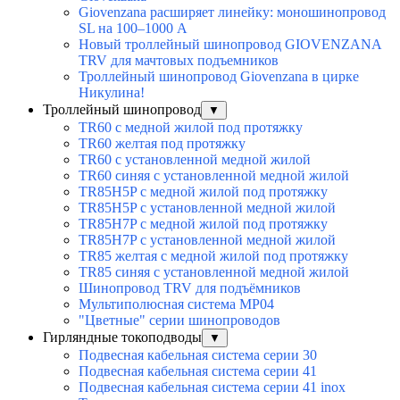
Giovenzana расширяет линейку: моношинопровод
SL на 100–1000 А
Новый троллейный шинопровод GIOVENZANA
TRV для мачтовых подъемников
Троллейный шинопровод Giovenzana в цирке
Никулина!
Троллейный шинопровод
▼
TR60 с медной жилой под протяжку
TR60 желтая под протяжку
TR60 с установленной медной жилой
TR60 синяя с установленной медной жилой
TR85H5P с медной жилой под протяжку
TR85H5P с установленной медной жилой
TR85H7P с медной жилой под протяжку
TR85H7P с установленной медной жилой
TR85 желтая с медной жилой под протяжку
TR85 синяя с установленной медной жилой
Шинопровод TRV для подъёмников
Мультиполюсная система MP04
"Цветные" серии шинопроводов
Гирляндные токоподводы
▼
Подвесная кабельная система серии 30
Подвесная кабельная система серии 41
Подвесная кабельная система серии 41 inox