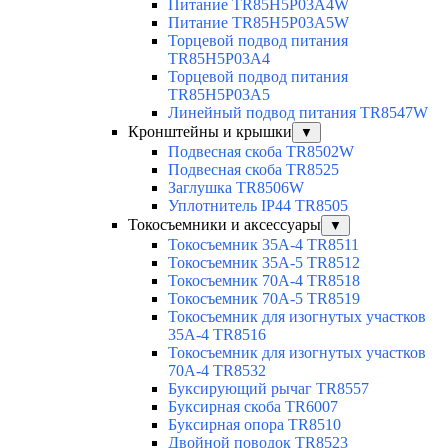
Питание TR85H5P03A4W
Питание TR85H5P03A5W
Торцевой подвод питания
TR85H5P03A4
Торцевой подвод питания
TR85H5P03A5
Линейный подвод питания TR8547W
Кронштейны и крышки
▼
Подвесная скоба TR8502W
Подвесная скоба TR8525
Заглушка TR8506W
Уплотнитель IP44 TR8505
Токосъемники и аксессуары
▼
Токосъемник 35А-4 TR8511
Токосъемник 35А-5 TR8512
Токосъемник 70А-4 TR8518
Токосъемник 70А-5 TR8519
Токосъемник для изогнутых участков
35А-4 TR8516
Токосъемник для изогнутых участков
70А-4 TR8532
Буксирующий рычаг TR8557
Буксирная скоба TR6007
Буксирная опора TR8510
Двойной поводок TR8523