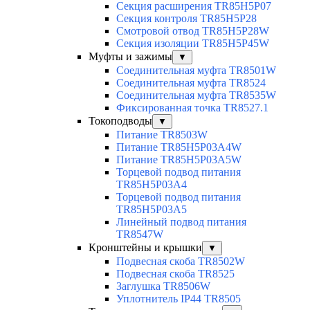
Секция расширения TR85H5P07
Секция контроля TR85H5P28
Смотровой отвод TR85H5P28W
Секция изоляции TR85H5P45W
Муфты и зажимы
▼
Соединительная муфта TR8501W
Соединительная муфта TR8524
Соединительная муфта TR8535W
Фиксированная точка TR8527.1
Токоподводы
▼
Питание TR8503W
Питание TR85H5P03A4W
Питание TR85H5P03A5W
Торцевой подвод питания
TR85H5P03A4
Торцевой подвод питания
TR85H5P03A5
Линейный подвод питания
TR8547W
Кронштейны и крышки
▼
Подвесная скоба TR8502W
Подвесная скоба TR8525
Заглушка TR8506W
Уплотнитель IP44 TR8505