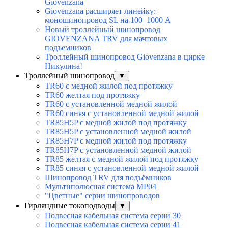
Giovenzana
Giovenzana расширяет линейку:
моношинопровод SL на 100–1000 А
Новый троллейный шинопровод
GIOVENZANA TRV для мачтовых
подъемников
Троллейный шинопровод Giovenzana в цирке
Никулина!
Троллейный шинопровод
▼
TR60 с медной жилой под протяжку
TR60 желтая под протяжку
TR60 с установленной медной жилой
TR60 синяя с установленной медной жилой
TR85H5P с медной жилой под протяжку
TR85H5P с установленной медной жилой
TR85H7P с медной жилой под протяжку
TR85H7P с установленной медной жилой
TR85 желтая с медной жилой под протяжку
TR85 синяя с установленной медной жилой
Шинопровод TRV для подъёмников
Мультиполюсная система MP04
"Цветные" серии шинопроводов
Гирляндные токоподводы
▼
Подвесная кабельная система серии 30
Подвесная кабельная система серии 41