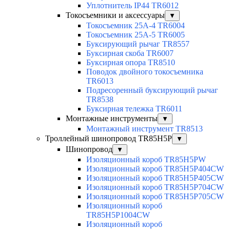
Уплотнитель IP44 TR6012
Токосъемники и аксессуары
▼
Токосъемник 25А-4 TR6004
Токосъемник 25А-5 TR6005
Буксирующий рычаг TR8557
Буксирная скоба TR6007
Буксирная опора TR8510
Поводок двойного токосъемника
TR6013
Подресоренный буксирующий рычаг
TR8538
Буксирная тележка TR6011
Монтажные инструменты
▼
Монтажный инструмент TR8513
Троллейный шинопровод TR85H5P
▼
Шинопровод
▼
Изоляционный короб TR85H5PW
Изоляционный короб TR85H5P404CW
Изоляционный короб TR85H5P405CW
Изоляционный короб TR85H5P704CW
Изоляционный короб TR85H5P705CW
Изоляционный короб
TR85H5P1004CW
Изоляционный короб