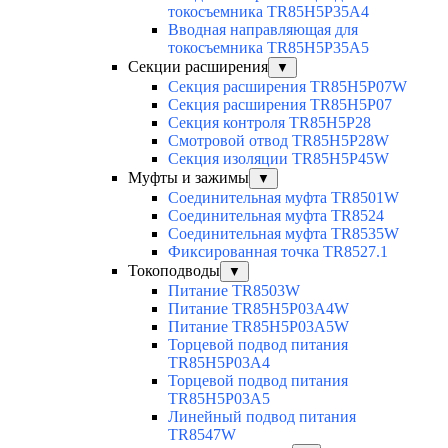
токосъемника TR85H5P35A4
Вводная направляющая для
токосъемника TR85H5P35A5
Секции расширения
▼
Секция расширения TR85H5P07W
Секция расширения TR85H5P07
Секция контроля TR85H5P28
Смотровой отвод TR85H5P28W
Секция изоляции TR85H5P45W
Муфты и зажимы
▼
Соединительная муфта TR8501W
Соединительная муфта TR8524
Соединительная муфта TR8535W
Фиксированная точка TR8527.1
Токоподводы
▼
Питание TR8503W
Питание TR85H5P03A4W
Питание TR85H5P03A5W
Торцевой подвод питания
TR85H5P03A4
Торцевой подвод питания
TR85H5P03A5
Линейный подвод питания
TR8547W