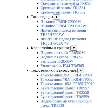
Соединительная муфта TR8524
Крепежный зажим TR8561
Крепежный зажим TR8562
Токоподводы
▼
Питание TR85H7P005W
Питание TR85H7P005A7W
Линейный подвод питания
TR85H7P03W
Линейный подвод питания
TR85H7P03A7W
Кронштейны и крышки
▼
Подвесная скоба TR8502W
Подвесная скоба TR8525
Заглушка TR8506W
Уплотнитель IP44 TR8505
Токосъемники и аксессуары
▼
Токосъемник 35А TR85H7P001
Токосъемник 70А TR85H7P002
Токосъемник 105А TR85H7P010
Буксирующий рычаг TR8557
Буксирующий рычаг TR8558
Буксирующий рычаг TR8559
Подресоренный буксирующий
рычаг TR8538