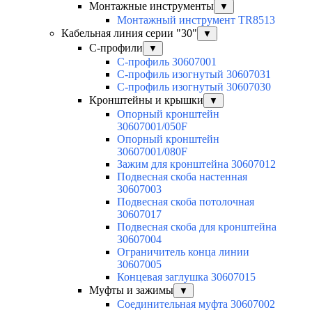
Монтажные инструменты
▼
Монтажный инструмент TR8513
Кабельная линия серии "30"
▼
С-профили
▼
С-профиль 30607001
С-профиль изогнутый 30607031
С-профиль изогнутый 30607030
Кронштейны и крышки
▼
Опорный кронштейн
30607001/050F
Опорный кронштейн
30607001/080F
Зажим для кронштейна 30607012
Подвесная скоба настенная
30607003
Подвесная скоба потолочная
30607017
Подвесная скоба для кронштейна
30607004
Ограничитель конца линии
30607005
Концевая заглушка 30607015
Муфты и зажимы
▼
Соединительная муфта 30607002