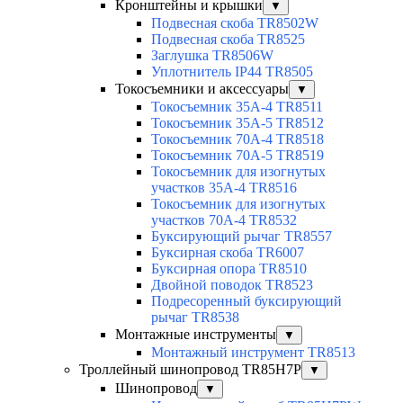
Кронштейны и крышки
▼
Подвесная скоба TR8502W
Подвесная скоба TR8525
Заглушка TR8506W
Уплотнитель IP44 TR8505
Токосъемники и аксессуары
▼
Токосъемник 35А-4 TR8511
Токосъемник 35А-5 TR8512
Токосъемник 70А-4 TR8518
Токосъемник 70А-5 TR8519
Токосъемник для изогнутых
участков 35А-4 TR8516
Токосъемник для изогнутых
участков 70А-4 TR8532
Буксирующий рычаг TR8557
Буксирная скоба TR6007
Буксирная опора TR8510
Двойной поводок TR8523
Подресоренный буксирующий
рычаг TR8538
Монтажные инструменты
▼
Монтажный инструмент TR8513
Троллейный шинопровод TR85H7P
▼
Шинопровод
▼