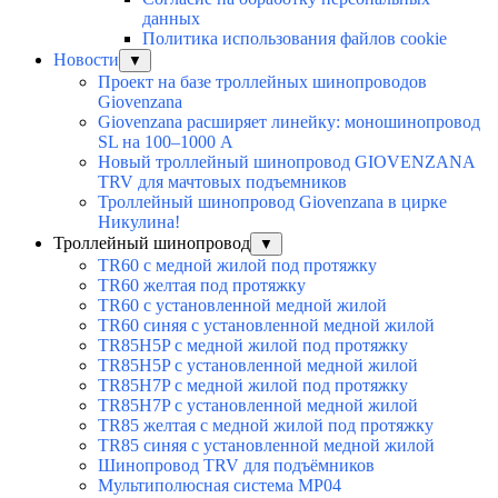
данных
Политика использования файлов cookie
Новости
▼
Проект на базе троллейных шинопроводов
Giovenzana
Giovenzana расширяет линейку: моношинопровод
SL на 100–1000 А
Новый троллейный шинопровод GIOVENZANA
TRV для мачтовых подъемников
Троллейный шинопровод Giovenzana в цирке
Никулина!
Троллейный шинопровод
▼
TR60 с медной жилой под протяжку
TR60 желтая под протяжку
TR60 с установленной медной жилой
TR60 синяя с установленной медной жилой
TR85H5P с медной жилой под протяжку
TR85H5P с установленной медной жилой
TR85H7P с медной жилой под протяжку
TR85H7P с установленной медной жилой
TR85 желтая с медной жилой под протяжку
TR85 синяя с установленной медной жилой
Шинопровод TRV для подъёмников
Мультиполюсная система MP04