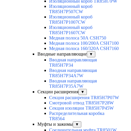
Изоляционный короб TR85H7PW
Изоляционный короб
TR85H7P507CW
Изоляционный короб
TR85H7P1007CW
Изоляционный короб
TR85H7P1607CW
Медная полоса 50А CSH750
Медная полоса 100/200A CSH7100
Медная полоса 160/320A CSH7160
Вводные направляющие
▼
Вводная направляющая
TR85H7P34
Вводная направляющая
TR85H7P34A7W
Вводная направляющая
TR85H7P35A7W
Секции расширения
▼
Секция расширения TR85H7P07W
Смотровой отвод TR85H7P28W
Секция изоляции TR85H7P45W
Распределительная коробка
TR8564
Муфты и зажимы
▼
Соединительная муфта TR8501W