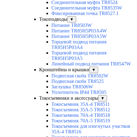
Соединительная муфта TR8524
Соединительная муфта TR8535W
Фиксированная точка TR8527.1
Токоподводы
▼
Питание TR8503W
Питание TR85H5P03A4W
Питание TR85H5P03A5W
Торцевой подвод питания
TR85H5P03A4
Торцевой подвод питания
TR85H5P03A5
Линейный подвод питания TR8547W
Кронштейны и крышки
▼
Подвесная скоба TR8502W
Подвесная скоба TR8525
Заглушка TR8506W
Уплотнитель IP44 TR8505
Токосъемники и аксессуары
▼
Токосъемник 35А-4 TR8511
Токосъемник 35А-5 TR8512
Токосъемник 70А-4 TR8518
Токосъемник 70А-5 TR8519
Токосъемник для изогнутых участков
35А-4 TR8516