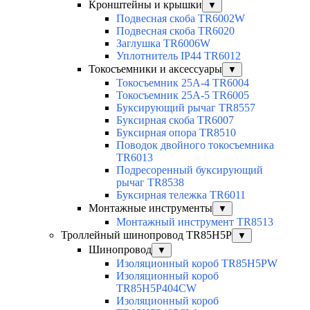
Кронштейны и крышки
▼
Подвесная скоба TR6002W
Подвесная скоба TR6020
Заглушка TR6006W
Уплотнитель IP44 TR6012
Токосъемники и аксессуары
▼
Токосъемник 25А-4 TR6004
Токосъемник 25А-5 TR6005
Буксирующий рычаг TR8557
Буксирная скоба TR6007
Буксирная опора TR8510
Поводок двойного токосъемника
TR6013
Подресоренный буксирующий
рычаг TR8538
Буксирная тележка TR6011
Монтажные инструменты
▼
Монтажный инструмент TR8513
Троллейный шинопровод TR85H5P
▼
Шинопровод
▼
Изоляционный короб TR85H5PW
Изоляционный короб
TR85H5P404CW
Изоляционный короб