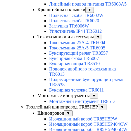
Линейный подвод питания TR6008A5
Кронштейны и крышки
▼
Подвесная скоба TR6002W
Подвесная скоба TR6020
Заглушка TR6006W
Уплотнитель IP44 TR6012
Токосъемники и аксессуары
▼
Токосъемник 25А-4 TR6004
Токосъемник 25А-5 TR6005
Буксирующий рычаг TR8557
Буксирная скоба TR6007
Буксирная опора TR8510
Поводок двойного токосъемника
TR6013
Подресоренный буксирующий рычаг
TR8538
Буксирная тележка TR6011
Монтажные инструменты
▼
Монтажный инструмент TR8513
Троллейный шинопровод TR85H5P
▼
Шинопровод
▼
Изоляционный короб TR85H5PW
Изоляционный короб TR85H5P404CW
Изоляционный короб TR85H5P405CW