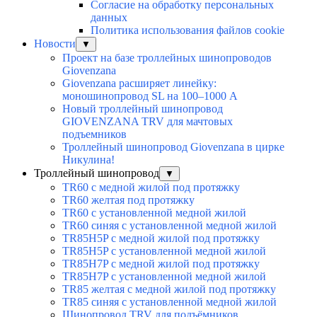
Согласие на обработку персональных
данных
Политика использования файлов cookie
Новости
▼
Проект на базе троллейных шинопроводов
Giovenzana
Giovenzana расширяет линейку:
моношинопровод SL на 100–1000 А
Новый троллейный шинопровод
GIOVENZANA TRV для мачтовых
подъемников
Троллейный шинопровод Giovenzana в цирке
Никулина!
Троллейный шинопровод
▼
TR60 с медной жилой под протяжку
TR60 желтая под протяжку
TR60 с установленной медной жилой
TR60 синяя с установленной медной жилой
TR85H5P с медной жилой под протяжку
TR85H5P с установленной медной жилой
TR85H7P с медной жилой под протяжку
TR85H7P с установленной медной жилой
TR85 желтая с медной жилой под протяжку
TR85 синяя с установленной медной жилой
Шинопровод TRV для подъёмников