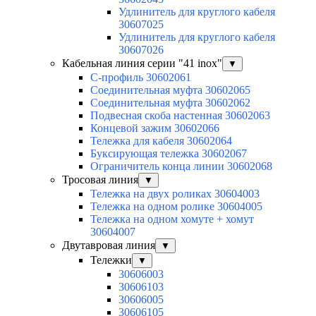
Удлинитель для круглого кабеля
30607025
Удлинитель для круглого кабеля
30607026
Кабельная линия серии "41 inox"
▼
C-профиль 30602061
Соединительная муфта 30602065
Соединительная муфта 30602062
Подвесная скоба настенная 30602063
Концевой зажим 30602066
Тележка для кабеля 30602064
Буксирующая тележка 30602067
Ограничитель конца линии 30602068
Тросовая линия
▼
Тележка на двух роликах 30604003
Тележка на одном ролике 30604005
Тележка на одном хомуте + хомут
30604007
Двутавровая линия
▼
Тележки
▼
30606003
30606103
30606005
30606105