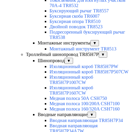
Токосъемник для изогнутых участков
70А-4 TR8532
Буксирующий рычаг TR8557
Буксирная скоба TR6007
Буксирная опора TR8510
Двойной поводок TR8523
Подресоренный буксирующий рычаг
TR8538
Монтажные инструменты
▼
Монтажный инструмент TR8513
Троллейный шинопровод TR85H7P
▼
Шинопровод
▼
Изоляционный короб TR85H7PW
Изоляционный короб TR85H7P507CW
Изоляционный короб
TR85H7P1007CW
Изоляционный короб
TR85H7P1607CW
Медная полоса 50А CSH750
Медная полоса 100/200A CSH7100
Медная полоса 160/320A CSH7160
Вводные направляющие
▼
Вводная направляющая TR85H7P34
Вводная направляющая
TR85H7P34A7W