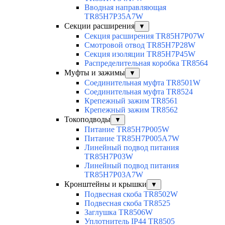
Вводная направляющая
TR85H7P35A7W
Секции расширения
▼
Секция расширения TR85H7P07W
Смотровой отвод TR85H7P28W
Секция изоляции TR85H7P45W
Распределительная коробка TR8564
Муфты и зажимы
▼
Соединительная муфта TR8501W
Соединительная муфта TR8524
Крепежный зажим TR8561
Крепежный зажим TR8562
Токоподводы
▼
Питание TR85H7P005W
Питание TR85H7P005A7W
Линейный подвод питания
TR85H7P03W
Линейный подвод питания
TR85H7P03A7W
Кронштейны и крышки
▼
Подвесная скоба TR8502W
Подвесная скоба TR8525
Заглушка TR8506W
Уплотнитель IP44 TR8505