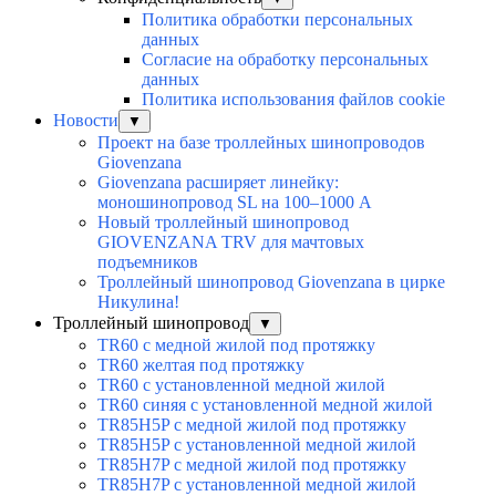
Политика обработки персональных
данных
Согласие на обработку персональных
данных
Политика использования файлов cookie
Новости
▼
Проект на базе троллейных шинопроводов
Giovenzana
Giovenzana расширяет линейку:
моношинопровод SL на 100–1000 А
Новый троллейный шинопровод
GIOVENZANA TRV для мачтовых
подъемников
Троллейный шинопровод Giovenzana в цирке
Никулина!
Троллейный шинопровод
▼
TR60 с медной жилой под протяжку
TR60 желтая под протяжку
TR60 с установленной медной жилой
TR60 синяя с установленной медной жилой
TR85H5P с медной жилой под протяжку
TR85H5P с установленной медной жилой
TR85H7P с медной жилой под протяжку
TR85H7P с установленной медной жилой