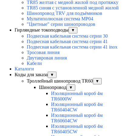
TR85 желтая с медной жилой под протяжку
TR85 синяя с установленной медной жилой
Шинопровод TRV для подъёмников
Мультиполюсная система MP04
"Цветные" серии шинопроводов
Гирляндные токоподводы
▼
Подвесная кабельная система серии 30
Подвесная кабельная система серии 41
Подвесная кабельная система серии 41 inox
Тросовая линия
Двутавровая линия
Кабели
Каталоги
Коды для заказа
▼
Троллейный шинопровод TR60
▼
Шинопровод
▼
Изоляционный короб 4м
TR6000W
Изоляционный короб 4м
TR60404CW
Изоляционный короб 4м
TR60604CW
Изоляционный короб 4м
TR60405CW