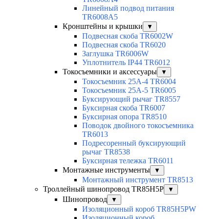
Линейный подвод питания
TR6008A5
Кронштейны и крышки
▼
Подвесная скоба TR6002W
Подвесная скоба TR6020
Заглушка TR6006W
Уплотнитель IP44 TR6012
Токосъемники и аксессуары
▼
Токосъемник 25А-4 TR6004
Токосъемник 25А-5 TR6005
Буксирующий рычаг TR8557
Буксирная скоба TR6007
Буксирная опора TR8510
Поводок двойного токосъемника
TR6013
Подресоренный буксирующий
рычаг TR8538
Буксирная тележка TR6011
Монтажные инструменты
▼
Монтажный инструмент TR8513
Троллейный шинопровод TR85H5P
▼
Шинопровод
▼
Изоляционный короб TR85H5PW
Изоляционный короб