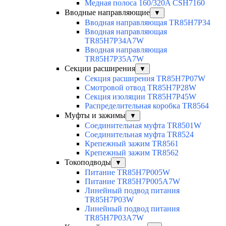
Медная полоса 160/320A CSH7160
Вводные направляющие
▼
Вводная направляющая TR85H7P34
Вводная направляющая
TR85H7P34A7W
Вводная направляющая
TR85H7P35A7W
Секции расширения
▼
Секция расширения TR85H7P07W
Смотровой отвод TR85H7P28W
Секция изоляции TR85H7P45W
Распределительная коробка TR8564
Муфты и зажимы
▼
Соединительная муфта TR8501W
Соединительная муфта TR8524
Крепежный зажим TR8561
Крепежный зажим TR8562
Токоподводы
▼
Питание TR85H7P005W
Питание TR85H7P005A7W
Линейный подвод питания
TR85H7P03W
Линейный подвод питания
TR85H7P03A7W