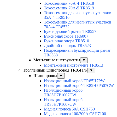
Токосъемник 70А-4 TR8518
Токосъемник 70А-5 TR8519
Токосъемник для изогнутых участков
35А-4 TR8516
Токосъемник для изогнутых участков
70А-4 TR8532
Буксирующий рычаг TR8557
Буксирная скоба TR6007
Буксирная опора TR8510
Двойной поводок TR8523
Подресоренный буксирующий рычаг
TR8538
Монтажные инструменты
▼
Монтажный инструмент TR8513
Троллейный шинопровод TR85H7P
▼
Шинопровод
▼
Изоляционный короб TR85H7PW
Изоляционный короб TR85H7P507CW
Изоляционный короб
TR85H7P1007CW
Изоляционный короб
TR85H7P1607CW
Медная полоса 50А CSH750
Медная полоса 100/200A CSH7100