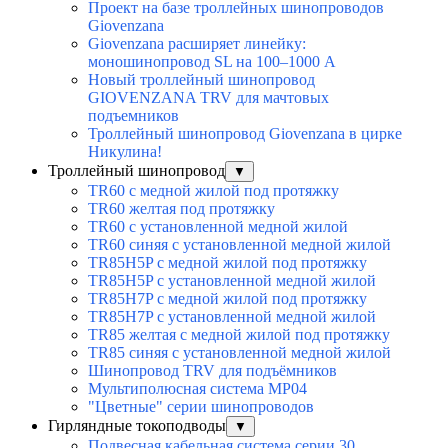
Проект на базе троллейных шинопроводов
Giovenzana
Giovenzana расширяет линейку:
моношинопровод SL на 100–1000 А
Новый троллейный шинопровод
GIOVENZANA TRV для мачтовых
подъемников
Троллейный шинопровод Giovenzana в цирке
Никулина!
Троллейный шинопровод
▼
TR60 с медной жилой под протяжку
TR60 желтая под протяжку
TR60 с установленной медной жилой
TR60 синяя с установленной медной жилой
TR85H5P с медной жилой под протяжку
TR85H5P с установленной медной жилой
TR85H7P с медной жилой под протяжку
TR85H7P с установленной медной жилой
TR85 желтая с медной жилой под протяжку
TR85 синяя с установленной медной жилой
Шинопровод TRV для подъёмников
Мультиполюсная система MP04
"Цветные" серии шинопроводов
Гирляндные токоподводы
▼
Подвесная кабельная система серии 30