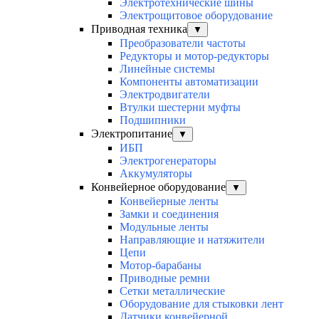
Электротехнические шины
Электрощитовое оборудование
Приводная техника
▼
Преобразователи частоты
Редукторы и мотор-редукторы
Линейные системы
Компоненты автоматизации
Электродвигатели
Втулки шестерни муфты
Подшипники
Электропитание
▼
ИБП
Электрогенераторы
Аккумуляторы
Конвейерное оборудование
▼
Конвейерные ленты
Замки и соединения
Модульные ленты
Направляющие и натяжители
Цепи
Мотор-барабаны
Приводные ремни
Сетки металлические
Оборудование для стыковки лент
Датчики конвейерной