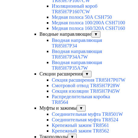
TR85H7P1007CW
Изоляционный короб
TR85H7P1607CW
Медная полоса 50А CSH750
Медная полоса 100/200A CSH7100
Медная полоса 160/320A CSH7160
Вводные направляющие
▼
Вводная направляющая
TR85H7P34
Вводная направляющая
TR85H7P34A7W
Вводная направляющая
TR85H7P35A7W
Секции расширения
▼
Секция расширения TR85H7P07W
Смотровой отвод TR85H7P28W
Секция изоляции TR85H7P45W
Распределительная коробка
TR8564
Муфты и зажимы
▼
Соединительная муфта TR8501W
Соединительная муфта TR8524
Крепежный зажим TR8561
Крепежный зажим TR8562
Токоподводы
▼