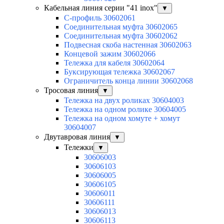
Кабельная линия серии "41 inox"
▼
C-профиль 30602061
Соединительная муфта 30602065
Соединительная муфта 30602062
Подвесная скоба настенная 30602063
Концевой зажим 30602066
Тележка для кабеля 30602064
Буксирующая тележка 30602067
Ограничитель конца линии 30602068
Тросовая линия
▼
Тележка на двух роликах 30604003
Тележка на одном ролике 30604005
Тележка на одном хомуте + хомут
30604007
Двутавровая линия
▼
Тележки
▼
30606003
30606103
30606005
30606105
30606011
30606111
30606013
30606113