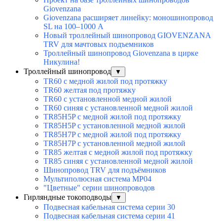
Giovenzana
Giovenzana расширяет линейку: моношинопровод
SL на 100–1000 А
Новый троллейный шинопровод GIOVENZANA
TRV для мачтовых подъемников
Троллейный шинопровод Giovenzana в цирке
Никулина!
Троллейный шинопровод
▼
TR60 с медной жилой под протяжку
TR60 желтая под протяжку
TR60 с установленной медной жилой
TR60 синяя с установленной медной жилой
TR85H5P с медной жилой под протяжку
TR85H5P с установленной медной жилой
TR85H7P с медной жилой под протяжку
TR85H7P с установленной медной жилой
TR85 желтая с медной жилой под протяжку
TR85 синяя с установленной медной жилой
Шинопровод TRV для подъёмников
Мультиполюсная система MP04
"Цветные" серии шинопроводов
Гирляндные токоподводы
▼
Подвесная кабельная система серии 30
Подвесная кабельная система серии 41