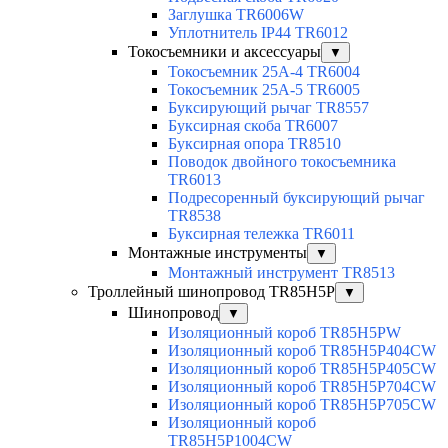
Заглушка TR6006W
Уплотнитель IP44 TR6012
Токосъемники и аксессуары
▼
Токосъемник 25А-4 TR6004
Токосъемник 25А-5 TR6005
Буксирующий рычаг TR8557
Буксирная скоба TR6007
Буксирная опора TR8510
Поводок двойного токосъемника
TR6013
Подресоренный буксирующий рычаг
TR8538
Буксирная тележка TR6011
Монтажные инструменты
▼
Монтажный инструмент TR8513
Троллейный шинопровод TR85H5P
▼
Шинопровод
▼
Изоляционный короб TR85H5PW
Изоляционный короб TR85H5P404CW
Изоляционный короб TR85H5P405CW
Изоляционный короб TR85H5P704CW
Изоляционный короб TR85H5P705CW
Изоляционный короб
TR85H5P1004CW