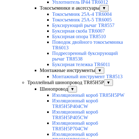
Уплотнитель IP44 TR6012
Токосъемники и аксессуары
▼
Токосъемник 25А-4 TR6004
Токосъемник 25А-5 TR6005
Буксирующий рычаг TR8557
Буксирная скоба TR6007
Буксирная опора TR8510
Поводок двойного токосъемника
TR6013
Подресоренный буксирующий
рычаг TR8538
Буксирная тележка TR6011
Монтажные инструменты
▼
Монтажный инструмент TR8513
Троллейный шинопровод TR85H5P
▼
Шинопровод
▼
Изоляционный короб TR85H5PW
Изоляционный короб
TR85H5P404CW
Изоляционный короб
TR85H5P405CW
Изоляционный короб
TR85H5P704CW
Изоляционный короб