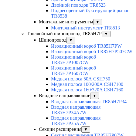
Двойной поводок TR8523
Подресоренный буксирующий рычаг
TR8538
Монтажные инструменты
▼
Монтажный инструмент TR8513
Троллейный шинопровод TR85H7P
▼
Шинопровод
▼
Изоляционный короб TR85H7PW
Изоляционный короб TR85H7P507CW
Изоляционный короб
TR85H7P1007CW
Изоляционный короб
TR85H7P1607CW
Медная полоса 50А CSH750
Медная полоса 100/200A CSH7100
Медная полоса 160/320A CSH7160
Вводные направляющие
▼
Вводная направляющая TR85H7P34
Вводная направляющая
TR85H7P34A7W
Вводная направляющая
TR85H7P35A7W
Секции расширения
▼
Секция расширения TR85H7P07W