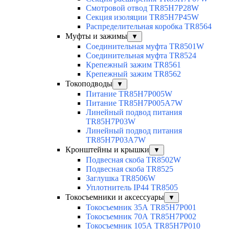
Смотровой отвод TR85H7P28W
Секция изоляции TR85H7P45W
Распределительная коробка TR8564
Муфты и зажимы
▼
Соединительная муфта TR8501W
Соединительная муфта TR8524
Крепежный зажим TR8561
Крепежный зажим TR8562
Токоподводы
▼
Питание TR85H7P005W
Питание TR85H7P005A7W
Линейный подвод питания
TR85H7P03W
Линейный подвод питания
TR85H7P03A7W
Кронштейны и крышки
▼
Подвесная скоба TR8502W
Подвесная скоба TR8525
Заглушка TR8506W
Уплотнитель IP44 TR8505
Токосъемники и аксессуары
▼
Токосъемник 35А TR85H7P001
Токосъемник 70А TR85H7P002
Токосъемник 105А TR85H7P010