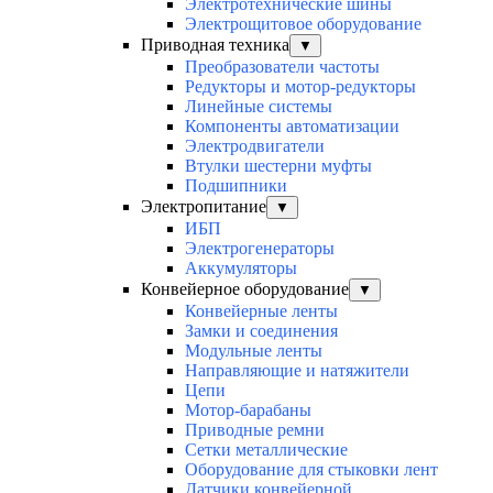
Электротехнические шины
Электрощитовое оборудование
Приводная техника
▼
Преобразователи частоты
Редукторы и мотор-редукторы
Линейные системы
Компоненты автоматизации
Электродвигатели
Втулки шестерни муфты
Подшипники
Электропитание
▼
ИБП
Электрогенераторы
Аккумуляторы
Конвейерное оборудование
▼
Конвейерные ленты
Замки и соединения
Модульные ленты
Направляющие и натяжители
Цепи
Мотор-барабаны
Приводные ремни
Сетки металлические
Оборудование для стыковки лент
Датчики конвейерной