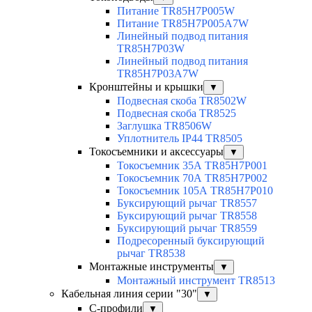
Питание TR85H7P005W
Питание TR85H7P005A7W
Линейный подвод питания
TR85H7P03W
Линейный подвод питания
TR85H7P03A7W
Кронштейны и крышки
▼
Подвесная скоба TR8502W
Подвесная скоба TR8525
Заглушка TR8506W
Уплотнитель IP44 TR8505
Токосъемники и аксессуары
▼
Токосъемник 35А TR85H7P001
Токосъемник 70А TR85H7P002
Токосъемник 105А TR85H7P010
Буксирующий рычаг TR8557
Буксирующий рычаг TR8558
Буксирующий рычаг TR8559
Подресоренный буксирующий
рычаг TR8538
Монтажные инструменты
▼
Монтажный инструмент TR8513
Кабельная линия серии "30"
▼
С-профили
▼