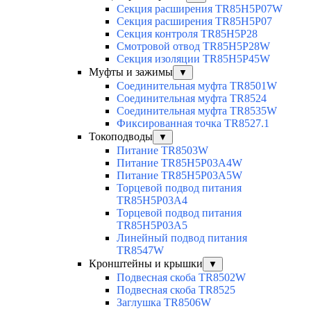
Секция расширения TR85H5P07W
Секция расширения TR85H5P07
Секция контроля TR85H5P28
Смотровой отвод TR85H5P28W
Секция изоляции TR85H5P45W
Муфты и зажимы
▼
Соединительная муфта TR8501W
Соединительная муфта TR8524
Соединительная муфта TR8535W
Фиксированная точка TR8527.1
Токоподводы
▼
Питание TR8503W
Питание TR85H5P03A4W
Питание TR85H5P03A5W
Торцевой подвод питания
TR85H5P03A4
Торцевой подвод питания
TR85H5P03A5
Линейный подвод питания
TR8547W
Кронштейны и крышки
▼
Подвесная скоба TR8502W
Подвесная скоба TR8525
Заглушка TR8506W