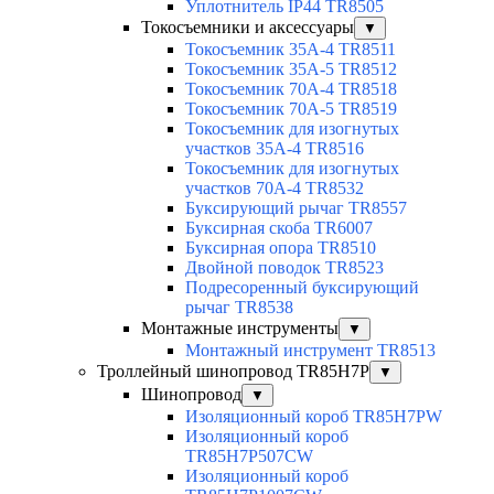
Уплотнитель IP44 TR8505
Токосъемники и аксессуары
▼
Токосъемник 35А-4 TR8511
Токосъемник 35А-5 TR8512
Токосъемник 70А-4 TR8518
Токосъемник 70А-5 TR8519
Токосъемник для изогнутых
участков 35А-4 TR8516
Токосъемник для изогнутых
участков 70А-4 TR8532
Буксирующий рычаг TR8557
Буксирная скоба TR6007
Буксирная опора TR8510
Двойной поводок TR8523
Подресоренный буксирующий
рычаг TR8538
Монтажные инструменты
▼
Монтажный инструмент TR8513
Троллейный шинопровод TR85H7P
▼
Шинопровод
▼
Изоляционный короб TR85H7PW
Изоляционный короб
TR85H7P507CW
Изоляционный короб