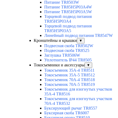
Питание TR8503W
Питание TR85H5P03A4W
Питание TR85H5P03A5W
Торцевой подвод питания
TR85H5P03A4
Торцевой подвод питания
TR85H5P03A5
Линейный подвод питания TR8547W
Кронштейны и крышки
▼
Подвесная скоба TR8502W
Подвесная скоба TR8525
Заглушка TR8506W
Уплотнитель IP44 TR8505
Токосъемники и аксессуары
▼
Токосъемник 35А-4 TR8511
Токосъемник 35А-5 TR8512
Токосъемник 70А-4 TR8518
Токосъемник 70А-5 TR8519
Токосъемник для изогнутых участков
35А-4 TR8516
Токосъемник для изогнутых участков
70А-4 TR8532
Буксирующий рычаг TR8557
Буксирная скоба TR6007
Буксирная опора TR8510