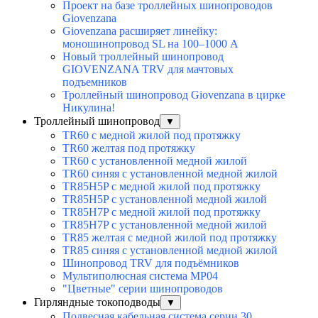
Проект на базе троллейных шинопроводов
Giovenzana
Giovenzana расширяет линейку:
моношинопровод SL на 100–1000 А
Новый троллейный шинопровод
GIOVENZANA TRV для мачтовых
подъемников
Троллейный шинопровод Giovenzana в цирке
Никулина!
Троллейный шинопровод
▼
TR60 с медной жилой под протяжку
TR60 желтая под протяжку
TR60 с установленной медной жилой
TR60 синяя с установленной медной жилой
TR85H5P с медной жилой под протяжку
TR85H5P с установленной медной жилой
TR85H7P с медной жилой под протяжку
TR85H7P с установленной медной жилой
TR85 желтая с медной жилой под протяжку
TR85 синяя с установленной медной жилой
Шинопровод TRV для подъёмников
Мультиполюсная система MP04
"Цветные" серии шинопроводов
Гирляндные токоподводы
▼
Подвесная кабельная система серии 30