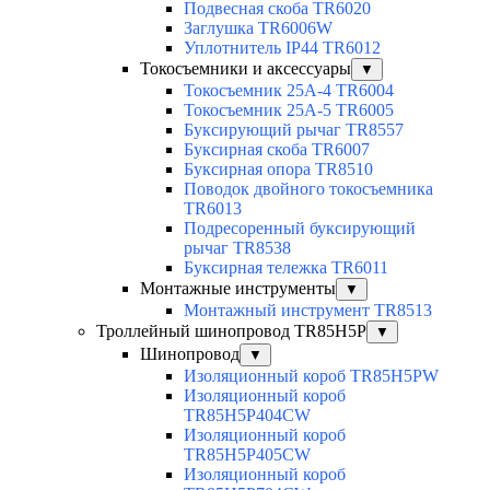
Подвесная скоба TR6020
Заглушка TR6006W
Уплотнитель IP44 TR6012
Токосъемники и аксессуары
▼
Токосъемник 25А-4 TR6004
Токосъемник 25А-5 TR6005
Буксирующий рычаг TR8557
Буксирная скоба TR6007
Буксирная опора TR8510
Поводок двойного токосъемника
TR6013
Подресоренный буксирующий
рычаг TR8538
Буксирная тележка TR6011
Монтажные инструменты
▼
Монтажный инструмент TR8513
Троллейный шинопровод TR85H5P
▼
Шинопровод
▼
Изоляционный короб TR85H5PW
Изоляционный короб
TR85H5P404CW
Изоляционный короб
TR85H5P405CW
Изоляционный короб