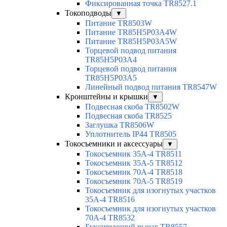
Фиксированная точка TR8527.1
Токоподводы
▼
Питание TR8503W
Питание TR85H5P03A4W
Питание TR85H5P03A5W
Торцевой подвод питания
TR85H5P03A4
Торцевой подвод питания
TR85H5P03A5
Линейный подвод питания TR8547W
Кронштейны и крышки
▼
Подвесная скоба TR8502W
Подвесная скоба TR8525
Заглушка TR8506W
Уплотнитель IP44 TR8505
Токосъемники и аксессуары
▼
Токосъемник 35А-4 TR8511
Токосъемник 35А-5 TR8512
Токосъемник 70А-4 TR8518
Токосъемник 70А-5 TR8519
Токосъемник для изогнутых участков
35А-4 TR8516
Токосъемник для изогнутых участков
70А-4 TR8532
Буксирующий рычаг TR8557