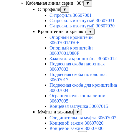
Кабельная линия серии "30"
▼
С-профили
▼
С-профиль 30607001
С-профиль изогнутый 30607031
С-профиль изогнутый 30607030
Кронштейны и крышки
▼
Опорный кронштейн
30607001/050F
Опорный кронштейн
30607001/080F
Зажим для кронштейна 30607012
Подвесная скоба настенная
30607003
Подвесная скоба потолочная
30607017
Подвесная скоба для кронштейна
30607004
Ограничитель конца линии
30607005
Концевая заглушка 30607015
Муфты и зажимы
▼
Соединительная муфта 30607002
Концевой зажим 30607020
Концевой зажим 30607006