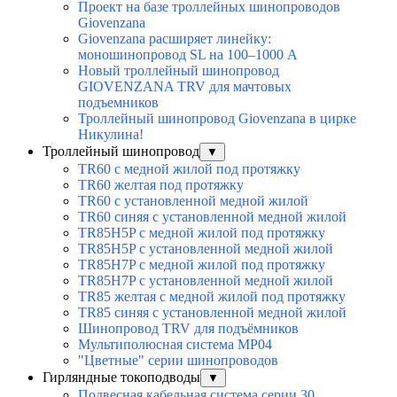
Проект на базе троллейных шинопроводов
Giovenzana
Giovenzana расширяет линейку:
моношинопровод SL на 100–1000 А
Новый троллейный шинопровод
GIOVENZANA TRV для мачтовых
подъемников
Троллейный шинопровод Giovenzana в цирке
Никулина!
Троллейный шинопровод
▼
TR60 с медной жилой под протяжку
TR60 желтая под протяжку
TR60 с установленной медной жилой
TR60 синяя с установленной медной жилой
TR85H5P с медной жилой под протяжку
TR85H5P с установленной медной жилой
TR85H7P с медной жилой под протяжку
TR85H7P с установленной медной жилой
TR85 желтая с медной жилой под протяжку
TR85 синяя с установленной медной жилой
Шинопровод TRV для подъёмников
Мультиполюсная система MP04
"Цветные" серии шинопроводов
Гирляндные токоподводы
▼
Подвесная кабельная система серии 30