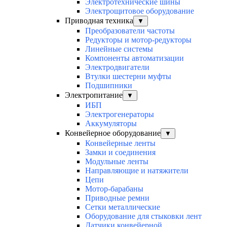
Электротехнические шины
Электрощитовое оборудование
Приводная техника
▼
Преобразователи частоты
Редукторы и мотор-редукторы
Линейные системы
Компоненты автоматизации
Электродвигатели
Втулки шестерни муфты
Подшипники
Электропитание
▼
ИБП
Электрогенераторы
Аккумуляторы
Конвейерное оборудование
▼
Конвейерные ленты
Замки и соединения
Модульные ленты
Направляющие и натяжители
Цепи
Мотор-барабаны
Приводные ремни
Сетки металлические
Оборудование для стыковки лент
Датчики конвейерной